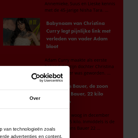
Over
p van technologieën zoals
erde advertenties en content,