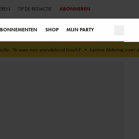
EREN
TIP DE REDACTIE
ABONNEREN
BONNEMENTEN
SHOP
MIJN PARTY
en wandelend hoofd’
•
Janine Abbring over afscheid van ‘Zom