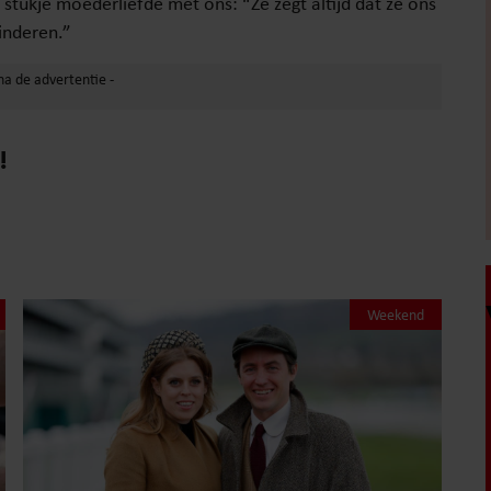
n stukje moederliefde met ons: “Ze zegt altijd dat ze ons
inderen.”
!
Weekend