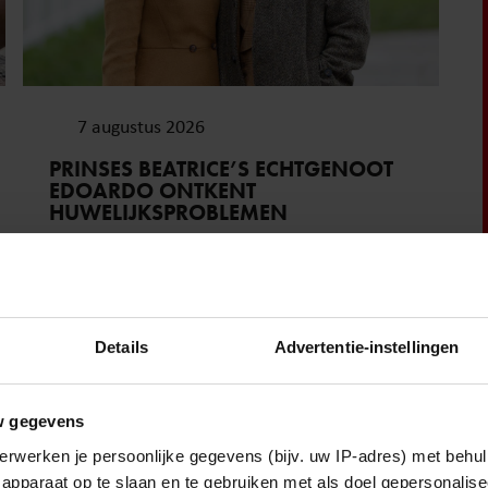
7 augustus 2026
PRINSES BEATRICE’S ECHTGENOOT
EDOARDO ONTKENT
HUWELIJKSPROBLEMEN
Sante
Details
Advertentie-instellingen
w gegevens
erwerken je persoonlijke gegevens (bijv. uw IP-adres) met behul
apparaat op te slaan en te gebruiken met als doel gepersonalise