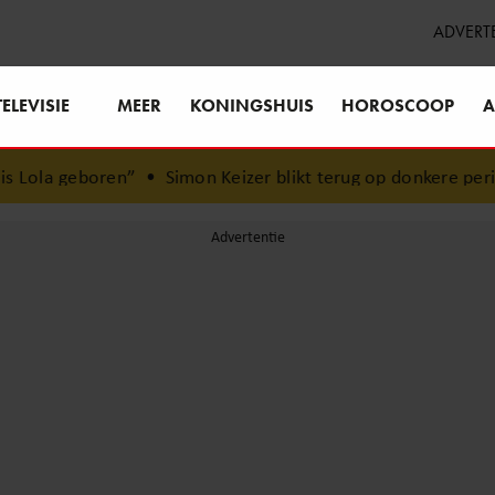
ADVERT
TELEVISIE
MEER
KONINGSHUIS
HOROSCOOP
A
”
•
Simon Keizer blikt terug op donkere periode: ‘Ik was e