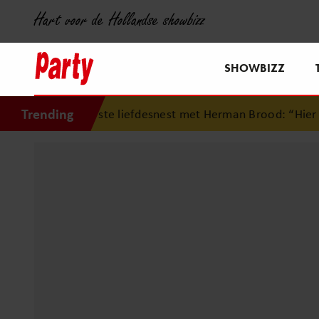
Hart voor de Hollandse showbizz
SHOWBIZZ
Trending
eerste liefdesnest met Herman Brood: “Hier is Lola geboren