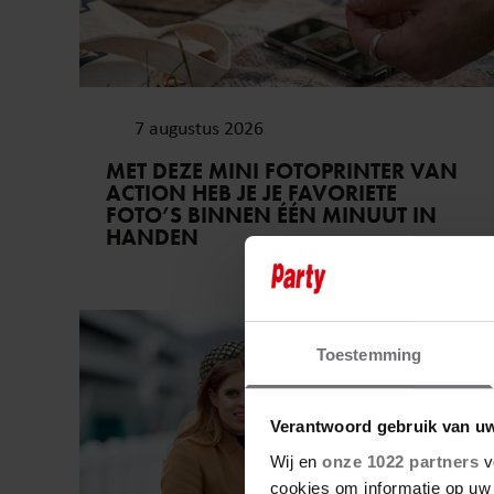
7 augustus 2026
MET DEZE MINI FOTOPRINTER VAN
ACTION HEB JE JE FAVORIETE
FOTO’S BINNEN ÉÉN MINUUT IN
HANDEN
Royalty
Toestemming
Verantwoord gebruik van u
Wij en
onze 1022 partners
v
cookies om informatie op uw 