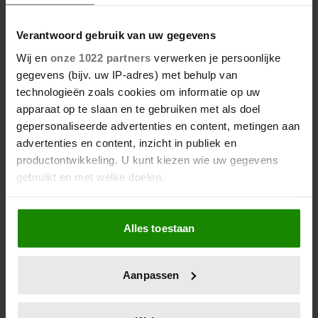
ONRUST OVER TOEKOMST VAN
‘DE TOPPERS’: JEROEN VAN
DER BOOM ZET UITSPRAKEN
Verantwoord gebruik van uw gegevens
RECHT
Wij en
onze 1022 partners
verwerken je persoonlijke
gegevens (bijv. uw IP-adres) met behulp van
technologieën zoals cookies om informatie op uw
apparaat op te slaan en te gebruiken met als doel
gepersonaliseerde advertenties en content, metingen aan
advertenties en content, inzicht in publiek en
productontwikkeling. U kunt kiezen wie uw gegevens
gebruikt en met welke doelen.
Als u het toestaat, willen we ook graag:
6 augustus 2026
Alles toestaan
Informatie verzamelen over uw geografische
ZO EINDIGT HET ‘B&B VOL
locatie, die tot een paar meter nauwkeurig kan zijn
LIEFDE’-AVONTUUR VAN
Uw apparaat identificeren door het actief te
NISHA TARA
Aanpassen
scannen op specifieke eigenschappen (fingerprinting)
Lees meer over hoe uw persoonlijke gegevens worden