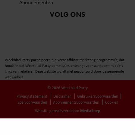
Abonnementen
VOLG ONS
Weekblad Party participeert in diverse affiliate marketing programma’s, dat
houdt in dat Weekblad Party commissies ontvangt voor aankopen middels
links van retailers. Deze website wordt niet gesponsord door de genoemde
webwinkels.
© 2026 Weekblad Party
Privacy statement
Disclaimer
Gebruikersvoorwaarden
Spelvoorwaarden
Abonnementsvoorwaarden
Cookies
MediaSoep
Website gerealiseerd door