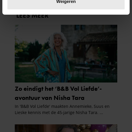
verwerkt en stel uw voorkeuren in het
detailgedeelte
in.
Weigeren
U kunt uw toestemming op elk moment wijzigen of
intrekken in de Cookieverklaring.
We gebruiken cookies om content en advertenties te
personaliseren, om functies voor social media te bieden
en om ons websiteverkeer te analyseren. Ook delen we
informatie over uw gebruik van onze site met onze
partners voor social media, adverteren en analyse. Deze
partners kunnen deze gegevens combineren met andere
informatie die u aan ze heeft verstrekt of die ze hebben
verzameld op basis van uw gebruik van hun services. U
gaat akkoord met onze cookies als u onze website blijft
gebruiken.