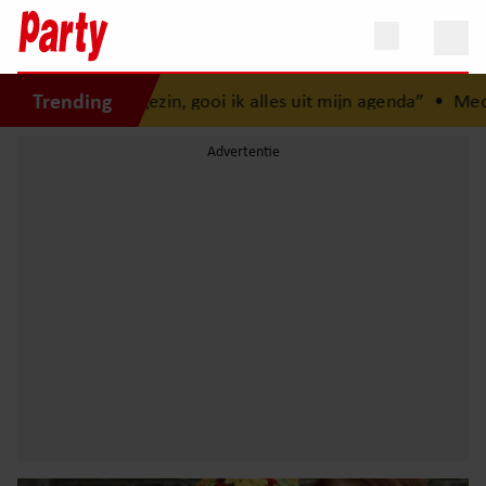
Trending
t mijn gezin, gooi ik alles uit mijn agenda”
•
Media kritisch 