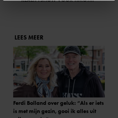
NA ‘B&B VOL LIEFDE?’
We gebruiken cookies om content en advertenties te
personaliseren, om functies voor social media te bieden
en om ons websiteverkeer te analyseren. Ook delen we
informatie over uw gebruik van onze site met onze
partners voor social media, adverteren en analyse. Deze
partners kunnen deze gegevens combineren met andere
informatie die u aan ze heeft verstrekt of die ze hebben
verzameld op basis van uw gebruik van hun services. U
gaat akkoord met onze cookies als u onze website blijft
gebruiken.