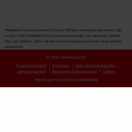
Weekblad Party participeert in diverse affiliate marketing programma’s, dat
houdt in dat Weekblad Party commissies ontvangt voor aankopen middels
links van retailers. Deze website wordt niet gesponsord door de genoemde
webwinkels.
© 2026 Weekblad Party
Privacy statement
Disclaimer
Gebruikersvoorwaarden
Spelvoorwaarden
Abonnementsvoorwaarden
Cookies
MediaSoep
Website gerealiseerd door