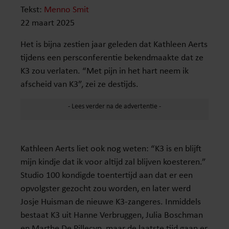
Tekst:
Menno Smit
22 maart 2025
Het is bijna zestien jaar geleden dat Kathleen Aerts
tijdens een persconferentie bekendmaakte dat ze
K3 zou verlaten. “Met pijn in het hart neem ik
afscheid van K3”, zei ze destijds.
Kathleen Aerts liet ook nog weten: “K3 is en blijft
mijn kindje dat ik voor altijd zal blijven koesteren.”
Studio 100 kondigde toentertijd aan dat er een
opvolgster gezocht zou worden, en later werd
Josje Huisman de nieuwe K3-zangeres. Inmiddels
bestaat K3 uit Hanne Verbruggen, Julia Boschman
en Marthe De Pillecyn, maar de laatste tijd gaan er