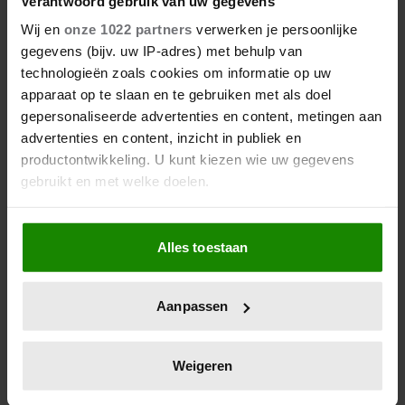
Verantwoord gebruik van uw gegevens
Wij en
onze 1022 partners
verwerken je persoonlijke
gegevens (bijv. uw IP-adres) met behulp van
7 augustus 2026
technologieën zoals cookies om informatie op uw
PETER FABER (82) OVERLEDEN:
apparaat op te slaan en te gebruiken met als doel
HIJ STIERF VREDIG IN HET
gepersonaliseerde advertenties en content, metingen aan
BIJZIJN VAN ZIJN MEEST
DIERBAREN
advertenties en content, inzicht in publiek en
productontwikkeling. U kunt kiezen wie uw gegevens
gebruikt en met welke doelen.
Als u het toestaat, willen we ook graag:
Alles toestaan
Informatie verzamelen over uw geografische
locatie, die tot een paar meter nauwkeurig kan zijn
Uw apparaat identificeren door het actief te
Aanpassen
scannen op specifieke eigenschappen (fingerprinting)
Lees meer over hoe uw persoonlijke gegevens worden
verwerkt en stel uw voorkeuren in het
detailgedeelte
in.
6 augustus 2026
Weigeren
KOMT ER EEN EIGEN
U kunt uw toestemming op elk moment wijzigen of
REALITYSHOW VOOR TIMOTHY
intrekken in de Cookieverklaring.