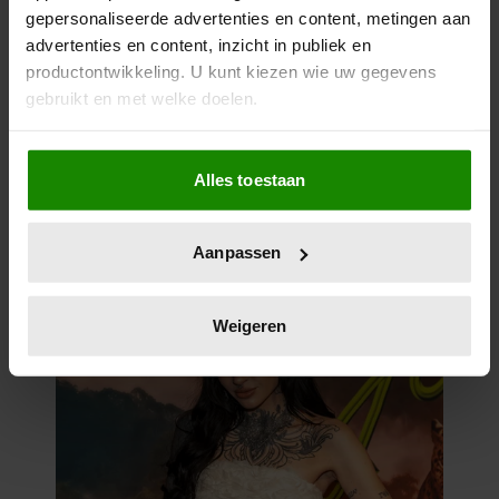
gepersonaliseerde advertenties en content, metingen aan
advertenties en content, inzicht in publiek en
productontwikkeling. U kunt kiezen wie uw gegevens
gebruikt en met welke doelen.
Als u het toestaat, willen we ook graag:
Alles toestaan
Informatie verzamelen over uw geografische
locatie, die tot een paar meter nauwkeurig kan zijn
Uw apparaat identificeren door het actief te
Aanpassen
scannen op specifieke eigenschappen (fingerprinting)
Lees meer over hoe uw persoonlijke gegevens worden
verwerkt en stel uw voorkeuren in het
detailgedeelte
in.
Weigeren
U kunt uw toestemming op elk moment wijzigen of
intrekken in de Cookieverklaring.
We gebruiken cookies om content en advertenties te
personaliseren, om functies voor social media te bieden
en om ons websiteverkeer te analyseren. Ook delen we