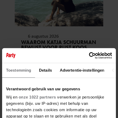
6 augustus 2026
WAAROM KATJA SCHUURMAN
BEWUST VOOR RUST KOOS…
Toestemming
Details
Advertentie-instellingen
Ov
Verantwoord gebruik van uw gegevens
Wij en
onze 1022 partners
verwerken je persoonlijke
gegevens (bijv. uw IP-adres) met behulp van
technologieën zoals cookies om informatie op uw
apparaat op te slaan en te gebruiken met als doel