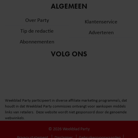
ALGEMEEN
Over Party
Klantenservice
Tip de redactie
Adverteren
Abonnementen
VOLG ONS
Weekblad Party participeert in diverse affiliate marketing programma’s, dat
houdt in dat Weekblad Party commissies ontvangt voor aankopen middels
links van retailers. Deze website wordt niet gesponsord door de genoemde
webwinkels.
© 2026 Weekblad Party
Privacy statement
Disclaimer
Gebruikersvoorwaarden