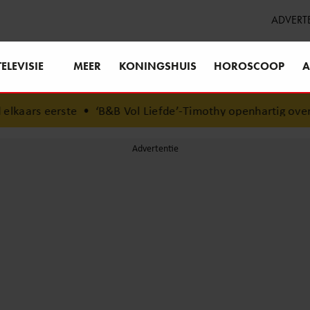
ADVERT
TELEVISIE
MEER
KONINGSHUIS
HOROSCOOP
A
•
‘B&B Vol Liefde’-Timothy openhartig over zijn coming-ou