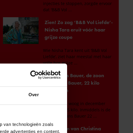
Over
p van technologieën zoals
erde advertenties en content,