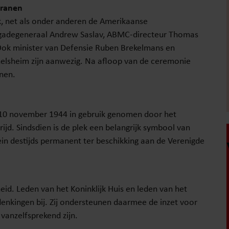
eranen
k, net als onder anderen de Amerikaanse
igadegeneraal Andrew Saslav, ABMC-directeur Thomas
ok minister van Defensie Ruben Brekelmans en
elsheim zijn aanwezig. Na afloop van de ceremonie
nen.
10 november 1944 in gebruik genomen door het
ijd. Sindsdien is de plek een belangrijk symbool van
ein destijds permanent ter beschikking aan de Verenigde
jheid. Leden van het Koninklijk Huis en leden van het
denkingen bij. Zij ondersteunen daarmee de inzet voor
t vanzelfsprekend zijn.