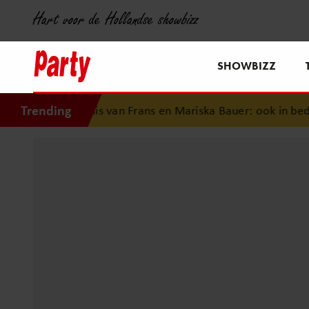
Hart voor de Hollandse showbizz
SHOWBIZZ
Trending
denis van Frans en Mariska Bauer: ook in bed elkaars eerste