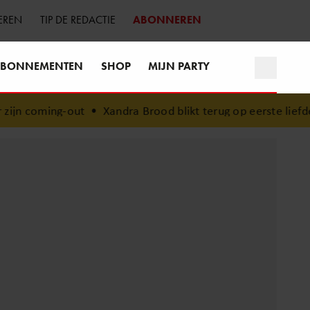
EREN
TIP DE REDACTIE
ABONNEREN
BONNEMENTEN
SHOP
MIJN PARTY
t
•
Xandra Brood blikt terug op eerste liefdesnest met Her