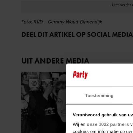
Foto: RVD – Gemmy Woud-Binnendijk
DEEL DIT ARTIKEL OP SOCIAL MEDIA
UIT ANDERE MEDIA
Royalty
Toestemming
Verantwoord gebruik van u
Wij en
onze 1022 partners
v
cookies om informatie op uw 