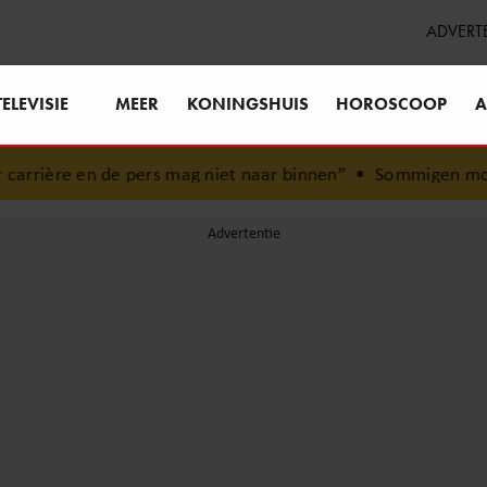
ADVERT
TELEVISIE
MEER
KONINGSHUIS
HOROSCOOP
A
 pers mag niet naar binnen”
•
Sommigen mogen zelfs mee op 