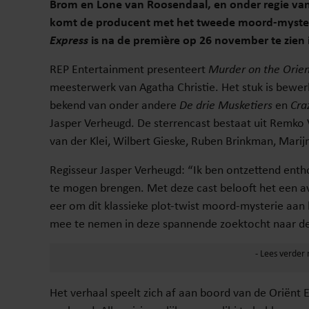
Brom en Lone van Roosendaal, en onder regie va
komt de producent met het tweede moord-mysteri
Express
is na de première op 26 november te zien 
REP Entertainment presenteert
Murder on the Orien
meesterwerk van Agatha Christie. Het stuk is bewer
bekend van onder andere
De drie Musketiers
en
Cra
Jasper Verheugd. De sterrencast bestaat uit Remko 
van der Klei, Wilbert Gieske, Ruben Brinkman, Mari
Regisseur Jasper Verheugd: “Ik ben ontzettend enth
te mogen brengen. Met deze cast belooft het een avo
eer om dit klassieke plot-twist moord-mysterie aan h
mee te nemen in deze spannende zoektocht naar de
Het verhaal speelt zich af aan boord van de Oriën