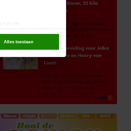
g kan zijn
erprinting)
t
detailgedeelte
in. U kunt uw
Alles toestaan
 media te bieden en om ons
ze partners voor social
nformatie die u aan ze heeft
oord met onze cookies als u