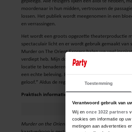
gepleegd. Alle reizigers lijken een alibi te hebben, m
moordenaar in hun midden, vertrouwen de passagier
lossen. Het publiek wordt meegenomen in een bloeds
en verrassingen.
Het wordt een groots opgezette theaterproductie me
spectaculair licht en er wordt gebruik gemaakt van
Murder on The Orient Express halen we veel inspirati
verdiept heb. Mijn doel is om dit ook naar de theate
locatie te benaderen. Het publiek stapt binnen en g
een echte beleving. Een hele uitdaging voor een toe
geloof.” Aldus de regisseur.
Toestemming
Praktisch informatie
Verantwoord gebruik van u
Wij en
onze 1022 partners
v
cookies om informatie op uw 
Murder on the Orient Express
is vanaf november 202
metingen aan advertenties en
kaartverkoop is gestart via de theaters en via
www.r