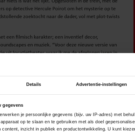
aar niets is wat het lijkt. Opgesloten in de trein, met de
s op detective Hercule Poirot om het mysterie op te
tollende zoektocht naar de dader, vol met plot-twists
t een filmisch karakter; een inventief decor,
 soundscapes en muziek. “Voor deze nieuwe versie van
e uit locatietheater, waar ik me de afgelopen jaren in
rs toe te brengen en het theater, het gebouw zelf, als
aat echt mee op reis met de Orient Express. Kortom,
rende productie. Maar een uitdaging waar ik heilig in
Details
Advertentie-instellingen
w gegevens
erwerken je persoonlijke gegevens (bijv. uw IP-adres) met behul
apparaat op te slaan en te gebruiken met als doel gepersonalise
3 te zien in theaters door heel Nederland. De
 content, inzicht in publiek en productontwikkeling. U kunt kiez
epentertainment.nl