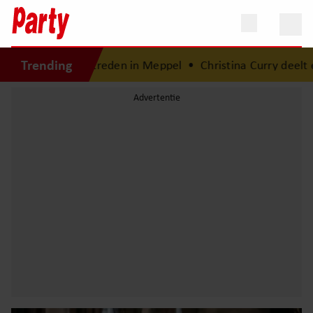
Trending
 na optreden in Meppel
•
Christina Curry deelt eerlijk hers