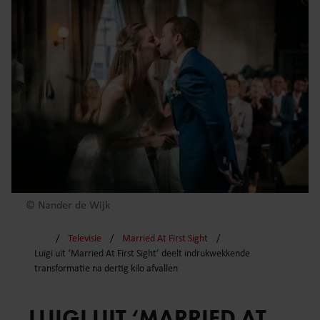
© Nander de Wijk
Televisie
Married At First Sight
Luigi uit ‘Married At First Sight’ deelt indrukwekkende
transformatie na dertig kilo afvallen
LUIGI UIT ‘MARRIED AT