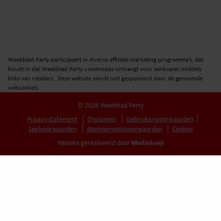
Weekblad Party participeert in diverse affiliate marketing programma’s, dat
houdt in dat Weekblad Party commissies ontvangt voor aankopen middels
links van retailers. Deze website wordt niet gesponsord door de genoemde
webwinkels.
© 2026 Weekblad Party
Privacy statement
Disclaimer
Gebruikersvoorwaarden
Spelvoorwaarden
Abonnementsvoorwaarden
Cookies
MediaSoep
Website gerealiseerd door