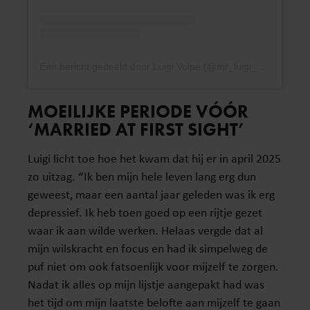
Een bericht gedeeld door Luigi Volpe (@mr_luigi_volpe)
MOEILIJKE PERIODE VÓÓR
‘MARRIED AT FIRST SIGHT’
Luigi licht toe hoe het kwam dat hij er in april 2025
zo uitzag. “Ik ben mijn hele leven lang erg dun
geweest, maar een aantal jaar geleden was ik erg
depressief. Ik heb toen goed op een rijtje gezet
waar ik aan wilde werken. Helaas vergde dat al
mijn wilskracht en focus en had ik simpelweg de
puf niet om ook fatsoenlijk voor mijzelf te zorgen.
Nadat ik alles op mijn lijstje aangepakt had was
het tijd om mijn laatste belofte aan mijzelf te gaan