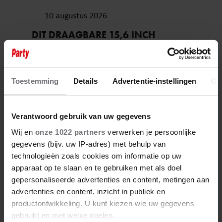
10 augustus 2026
DIT DRAAGBARE 15,6 INCH
DENVER BEELDSCHERM VAN
ACTION IS EEN GAMECHANGER
VOOR THUISWERKERS ÉN BINGE-
WATCHERS
Toestemming
Details
Advertentie-instellingen
Ov
Verantwoord gebruik van uw gegevens
Wij en
onze 1022 partners
verwerken je persoonlijke
Evelien Berkemeijer
gegevens (bijv. uw IP-adres) met behulp van
technologieën zoals cookies om informatie op uw
Evelien is online redacteur voor Weekend en
apparaat op te slaan en te gebruiken met als doel
gepersonaliseerde advertenties en content, metingen aan
Party en heeft haar telefoon vastgeplakt aan
advertenties en content, inzicht in publiek en
haar hand. Wanneer ze opkijkt van sociale
productontwikkeling. U kunt kiezen wie uw gegevens
media, dan meestal naar haar poes Pluis (die
gebruikt en met welke doelen.
een eigen Tiktok heeft).