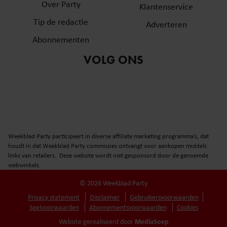
Over Party
Klantenservice
Tip de redactie
Adverteren
Abonnementen
VOLG ONS
Weekblad Party participeert in diverse affiliate marketing programma’s, dat
houdt in dat Weekblad Party commissies ontvangt voor aankopen middels
links van retailers. Deze website wordt niet gesponsord door de genoemde
webwinkels.
© 2026 Weekblad Party
Privacy statement
Disclaimer
Gebruikersvoorwaarden
Spelvoorwaarden
Abonnementsvoorwaarden
Cookies
MediaSoep
Website gerealiseerd door