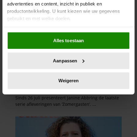
advertenties en content, inzicht in publiek en
productontwikkeling. U kunt kiezen wie uw gegevens
gebruikt en met welke doelen.
Als u het toestaat, willen we ook graag:
Alles toestaan
Informatie verzamelen over uw geografische
locatie, die tot een paar meter nauwkeurig kan zijn
Uw apparaat identificeren door het actief te
Aanpassen
scannen op specifieke eigenschappen (fingerprinting)
Lees meer over hoe uw persoonlijke gegevens worden
verwerkt en stel uw voorkeuren in het
detailgedeelte
in.
Weigeren
U kunt uw toestemming op elk moment wijzigen of
intrekken in de Cookieverklaring.
We gebruiken cookies om content en advertenties te
personaliseren, om functies voor social media te bieden
en om ons websiteverkeer te analyseren. Ook delen we
informatie over uw gebruik van onze site met onze