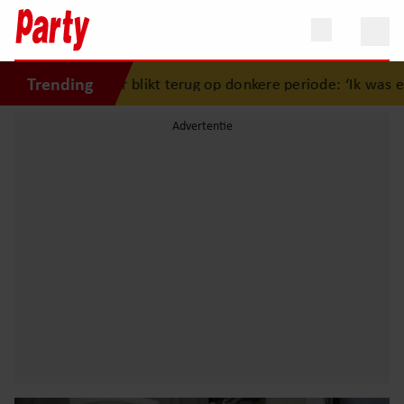
Trending
Keizer blikt terug op donkere periode: ‘Ik was een wandele