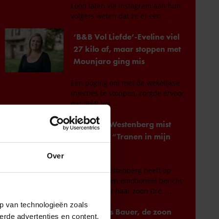
Over
p van technologieën zoals
erde advertenties en content,