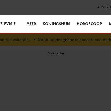
ADVERT
TELEVISIE
MEER
KONINGSHUIS
HOROSCOOP
A
.
•
Nooit eerder gehoord concert van André Hazes duikt na