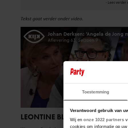
Tekst gaat verder onder video.
Toestemming
Verantwoord gebruik van u
LEONTINE BLIJFT BELANGRIJ
Wij en
onze 1022 partners
v
cookies om informatie op uw 