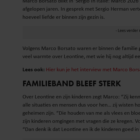
Marco Borsato blikt in ‘Sergio In Italië: Marco 2026’
afgelopen jaren. In gesprek met Sergio Herman vertel
hoeveel liefde er binnen zijn gezin is.
Volgens Marco Borsato waren er binnen de familie g
veel warmte over Leontine, met wie hij nog altijd e
Lees ook:
Hier kun je het interview met Marco Bors
FAMILIEBAND BLEEF STERK
Over Leontine en zijn kinderen zegt Marco: “Zij kenne
alle situaties en mensen dus voor hen… zij wisten ho
geheimen zijn. “Die houden van me als vlees en bloed
zijn kinderen omgingen met vragen die ze kregen. Vo
“Dan denk ik dat Leontine en ik de kinderen goed in