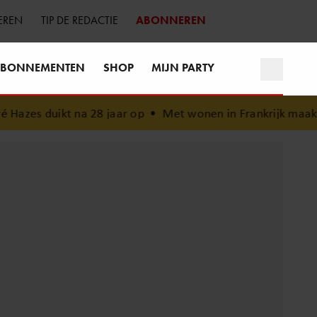
EREN
TIP DE REDACTIE
ABONNEREN
BONNEMENTEN
SHOP
MIJN PARTY
 28 jaar op
•
Met wonen in Frankrijk maakt ‘B&B Vol Liefd