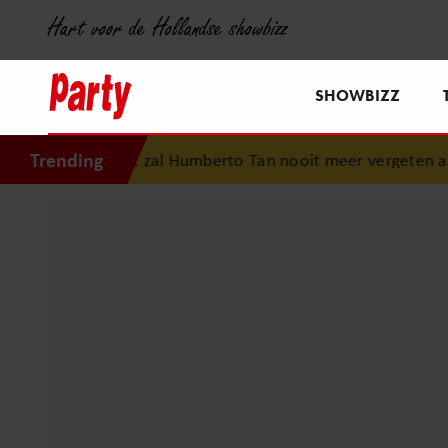
Hart voor de Hollandse showbizz
SHOWBIZZ
Trending
Dit zal Humberto Tan nooit meer vergeten aan zijn vakantie.