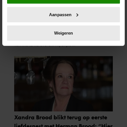
locatie, die tot een paar meter nauwkeurig kan zijn
Uw apparaat identificeren door het actief te
Aanpassen
scannen op specifieke eigenschappen (fingerprinting)
Lees meer over hoe uw persoonlijke gegevens worden
verwerkt en stel uw voorkeuren in het
detailgedeelte
in.
Weigeren
U kunt uw toestemming op elk moment wijzigen of
intrekken in de Cookieverklaring.
We gebruiken cookies om content en advertenties te
personaliseren, om functies voor social media te bieden
en om ons websiteverkeer te analyseren. Ook delen we
informatie over uw gebruik van onze site met onze
partners voor social media, adverteren en analyse. Deze
partners kunnen deze gegevens combineren met andere
informatie die u aan ze heeft verstrekt of die ze hebben
verzameld op basis van uw gebruik van hun services. U
gaat akkoord met onze cookies als u onze website blijft
gebruiken.