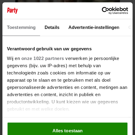
Toestemming
Details
Advertentie-instellingen
Ov
Verantwoord gebruik van uw gegevens
Wij en
onze 1022 partners
verwerken je persoonlijke
gegevens (bijv. uw IP-adres) met behulp van
technologieën zoals cookies om informatie op uw
apparaat op te slaan en te gebruiken met als doel
gepersonaliseerde advertenties en content, metingen aan
advertenties en content, inzicht in publiek en
productontwikkeling. U kunt kiezen wie uw gegevens
gebruikt en met welke doelen.
Als u het toestaat, willen we ook graag:
Alles toestaan
Informatie verzamelen over uw geografische