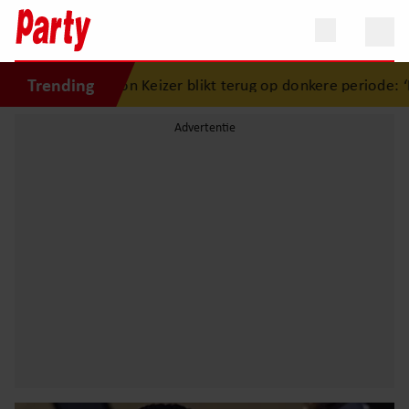
Trending
Simon Keizer blikt terug op donkere periode: ‘Ik was een w