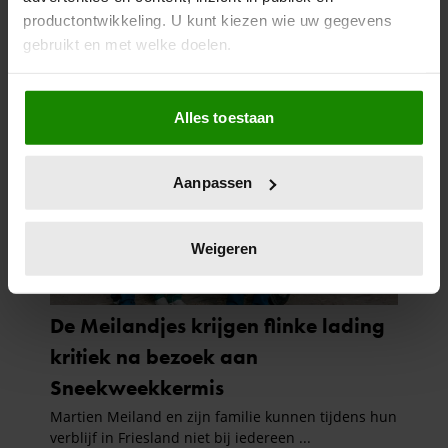
productontwikkeling. U kunt kiezen wie uw gegevens
gebruikt en met welke doelen.
Als u het toestaat, willen we ook graag:
Alles toestaan
Informatie verzamelen over uw geografische
locatie, die tot een paar meter nauwkeurig kan zijn
Uw apparaat identificeren door het actief te
Aanpassen
scannen op specifieke eigenschappen (fingerprinting)
Lees meer over hoe uw persoonlijke gegevens worden
verwerkt en stel uw voorkeuren in het
detailgedeelte
in.
Weigeren
U kunt uw toestemming op elk moment wijzigen of
intrekken in de Cookieverklaring.
We gebruiken cookies om content en advertenties te
personaliseren, om functies voor social media te bieden
en om ons websiteverkeer te analyseren. Ook delen we
informatie over uw gebruik van onze site met onze
partners voor social media, adverteren en analyse. Deze