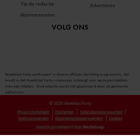
Tip de redactie
Adverteren
Abonnementen
VOLG ONS
Weekblad Party participeert in diverse affiliate marketing programma’s, dat
houdt in dat Weekblad Party commissies ontvangt voor aankopen middels
links van retailers. Deze website wordt niet gesponsord door de genoemde
webwinkels.
© 2026 Weekblad Party
Privacy statement
Disclaimer
Gebruikersvoorwaarden
Spelvoorwaarden
Abonnementsvoorwaarden
Cookies
MediaSoep
Website gerealiseerd door