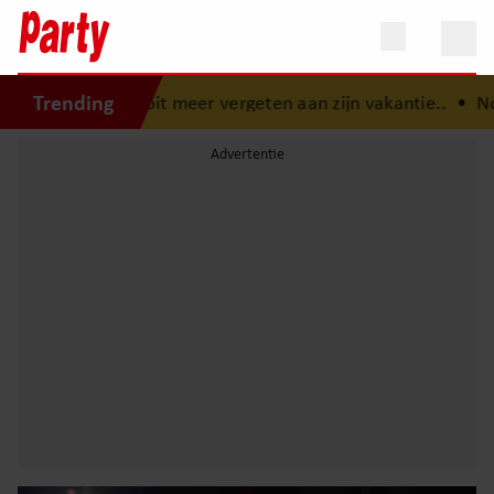
Trending
 nooit meer vergeten aan zijn vakantie..
•
Nooit eerder ge