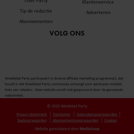
Over Party
Klantenservice
Tip de redactie
Adverteren
Abonnementen
VOLG ONS
Weekblad Party participeert in diverse affiliate marketing programma’s, dat
houdt in dat Weekblad Party commissies ontvangt voor aankopen middels
links van retailers. Deze website wordt niet gesponsord door de genoemde
webwinkels.
© 2026 Weekblad Party
Privacy statement
Disclaimer
Gebruikersvoorwaarden
Spelvoorwaarden
Abonnementsvoorwaarden
Cookies
MediaSoep
Website gerealiseerd door