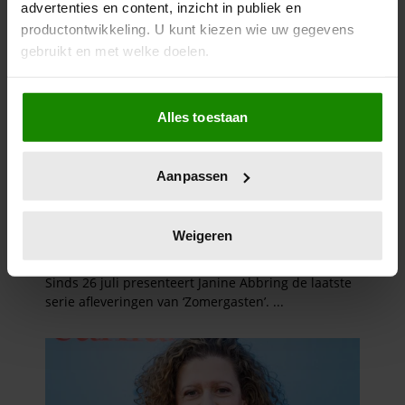
advertenties en content, inzicht in publiek en
productontwikkeling. U kunt kiezen wie uw gegevens
gebruikt en met welke doelen.
Als u het toestaat, willen we ook graag:
Alles toestaan
Informatie verzamelen over uw geografische
locatie, die tot een paar meter nauwkeurig kan zijn
Uw apparaat identificeren door het actief te
Aanpassen
scannen op specifieke eigenschappen (fingerprinting)
Lees meer over hoe uw persoonlijke gegevens worden
verwerkt en stel uw voorkeuren in het
detailgedeelte
in.
Weigeren
U kunt uw toestemming op elk moment wijzigen of
intrekken in de Cookieverklaring.
We gebruiken cookies om content en advertenties te
personaliseren, om functies voor social media te bieden
en om ons websiteverkeer te analyseren. Ook delen we
informatie over uw gebruik van onze site met onze
partners voor social media, adverteren en analyse. Deze