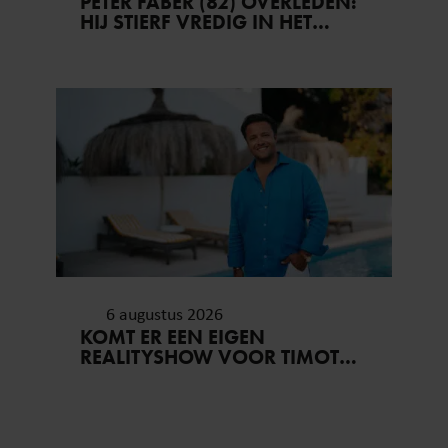
PETER FABER (82) OVERLEDEN:
HIJ STIERF VREDIG IN HET
BIJZIJN VAN ZIJN MEEST
DIERBAREN
6 augustus 2026
KOMT ER EEN EIGEN
REALITYSHOW VOOR TIMOTHY
NA ‘B&B VOL LIEFDE?’