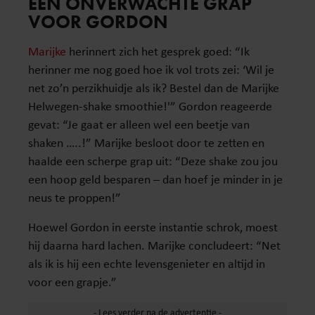
EEN ONVERWACHTE GRAP
VOOR GORDON
Marijke
herinnert zich het gesprek goed: “Ik
herinner me nog goed hoe ik vol trots zei: ‘Wil je
net zo’n perzikhuidje als ik? Bestel dan de Marijke
Helwegen-shake smoothie!'” Gordon reageerde
gevat: “Je gaat er alleen wel een beetje van
shaken …..!” Marijke besloot door te zetten en
haalde een scherpe grap uit: “Deze shake zou jou
een hoop geld besparen – dan hoef je minder in je
neus te proppen!”
Hoewel Gordon in eerste instantie schrok, moest
hij daarna hard lachen. Marijke concludeert: “Net
als ik is hij een echte levensgenieter en altijd in
voor een grapje.”