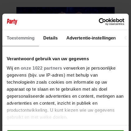
Toestemming
Details
Advertentie-instellingen
Ov
Verantwoord gebruik van uw gegevens
Wij en
onze 1022 partners
verwerken je persoonlijke
6 augustus 2026
gegevens (bijv. uw IP-adres) met behulp van
ONRUST OVER TOEKOMST VAN
technologieën zoals cookies om informatie op uw
‘DE TOPPERS’: JEROEN VAN
apparaat op te slaan en te gebruiken met als doel
DER BOOM ZET UITSPRAKEN
gepersonaliseerde advertenties en content, metingen aan
RECHT
advertenties en content, inzicht in publiek en
productontwikkeling. U kunt kiezen wie uw gegevens
gebruikt en met welke doelen.
Als u het toestaat, willen we ook graag: