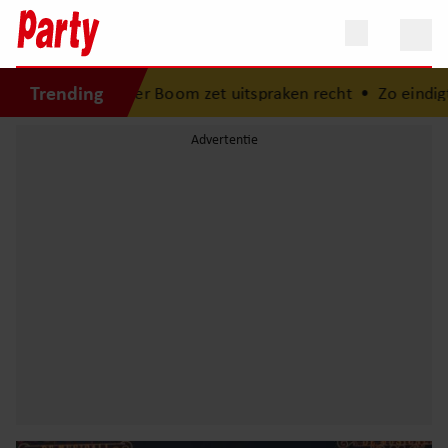
Trending
 van der Boom zet uitspraken recht
•
Zo eindigt het ‘B&B V