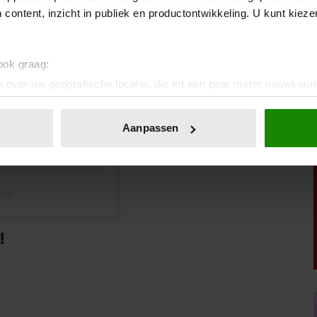
 content, inzicht in publiek en productontwikkeling. U kunt kiez
 ook graag:
 over uw geografische locatie, die tot een paar meter nauwkeuri
eren door het actief te scannen op specifieke eigenschappen (fing
onlijke gegevens worden verwerkt en stel uw voorkeuren in he
Aanpassen
jzigen of intrekken in de Cookieverklaring.
ent en advertenties te personaliseren, om functies voor social
. Ook delen we informatie over uw gebruik van onze site met on
nl)
e. Deze partners kunnen deze gegevens combineren met andere i
erzameld op basis van uw gebruik van hun services. U gaat akk
!