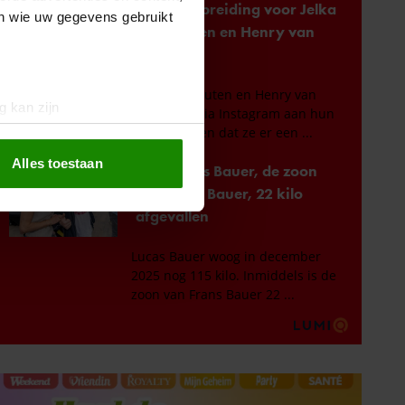
en wie uw gegevens gebruikt
g kan zijn
erprinting)
t
detailgedeelte
in. U kunt uw
Alles toestaan
 media te bieden en om ons
ze partners voor social
nformatie die u aan ze heeft
oord met onze cookies als u