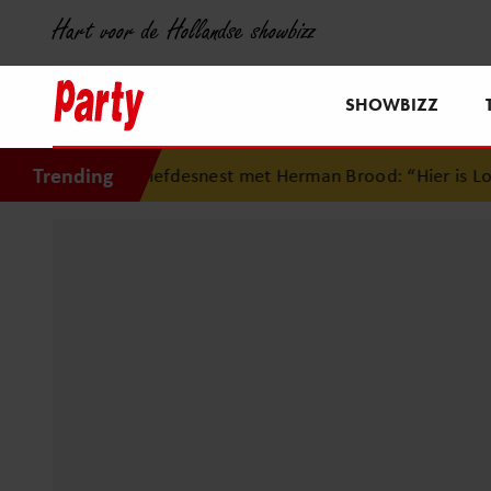
Hart voor de Hollandse showbizz
SHOWBIZZ
Trending
liefdesnest met Herman Brood: “Hier is Lola geboren”
•
Si