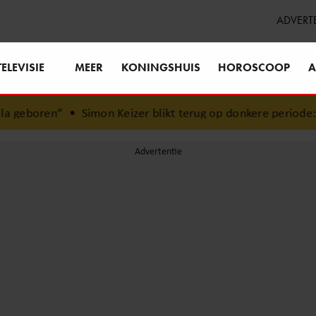
ADVERT
TELEVISIE
MEER
KONINGSHUIS
HOROSCOOP
A
mon Keizer blikt terug op donkere periode: ‘Ik was een wand