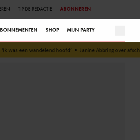
EREN
TIP DE REDACTIE
ABONNEREN
BONNEMENTEN
SHOP
MIJN PARTY
elend hoofd’
•
Janine Abbring over afscheid van ‘Zomergaste