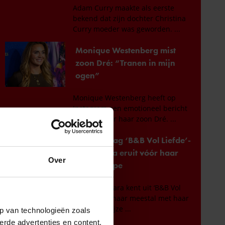
Over
p van technologieën zoals
erde advertenties en content,