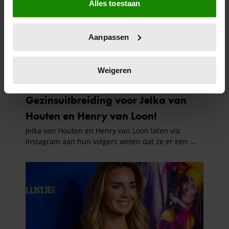
Alles toestaan
Informatie verzamelen over uw geografische
locatie, die tot een paar meter nauwkeurig kan zijn
Uw apparaat identificeren door het actief te
Aanpassen
scannen op specifieke eigenschappen (fingerprinting)
Lees meer over hoe uw persoonlijke gegevens worden
verwerkt en stel uw voorkeuren in het
detailgedeelte
in.
Weigeren
U kunt uw toestemming op elk moment wijzigen of
intrekken in de Cookieverklaring.
We gebruiken cookies om content en advertenties te
personaliseren, om functies voor social media te bieden
en om ons websiteverkeer te analyseren. Ook delen we
informatie over uw gebruik van onze site met onze
partners voor social media, adverteren en analyse. Deze
partners kunnen deze gegevens combineren met andere
informatie die u aan ze heeft verstrekt of die ze hebben
verzameld op basis van uw gebruik van hun services. U
gaat akkoord met onze cookies als u onze website blijft
gebruiken.