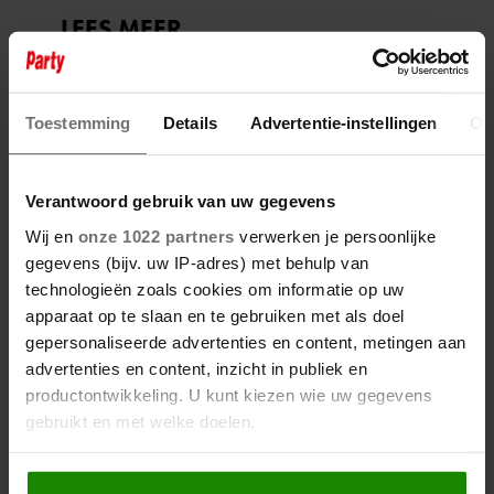
Toestemming
Details
Advertentie-instellingen
Ov
Verantwoord gebruik van uw gegevens
Wij en
onze 1022 partners
verwerken je persoonlijke
gegevens (bijv. uw IP-adres) met behulp van
technologieën zoals cookies om informatie op uw
apparaat op te slaan en te gebruiken met als doel
gepersonaliseerde advertenties en content, metingen aan
advertenties en content, inzicht in publiek en
productontwikkeling. U kunt kiezen wie uw gegevens
gebruikt en met welke doelen.
Als u het toestaat, willen we ook graag: