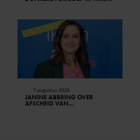
EEN WANDELEND HOOFD’
7 augustus 2026
JANINE ABBRING OVER
AFSCHEID VAN
‘ZOMERGASTEN’: “FIJN DAT IK
HET LICHT MAG UITDOEN”