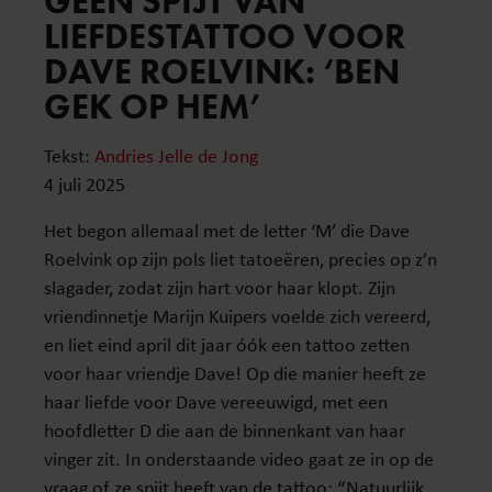
GEEN SPIJT VAN
LIEFDESTATTOO VOOR
DAVE ROELVINK: ‘BEN
GEK OP HEM’
Tekst:
Andries Jelle de Jong
4 juli 2025
Het begon allemaal met de letter ‘M’ die Dave
Roelvink op zijn pols liet tatoeëren, precies op z’n
slagader, zodat zijn hart voor haar klopt. Zijn
vriendinnetje Marijn Kuipers voelde zich vereerd,
en liet eind april dit jaar óók een tattoo zetten
voor haar vriendje Dave! Op die manier heeft ze
haar liefde voor Dave vereeuwigd, met een
hoofdletter D die aan de binnenkant van haar
vinger zit. In onderstaande video gaat ze in op de
vraag of ze spijt heeft van de tattoo: “Natuurlijk