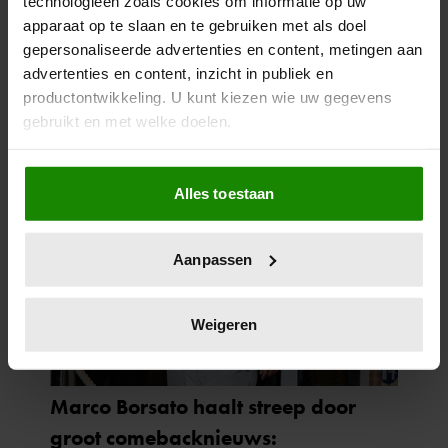
technologieën zoals cookies om informatie op uw
apparaat op te slaan en te gebruiken met als doel
gepersonaliseerde advertenties en content, metingen aan
advertenties en content, inzicht in publiek en
productontwikkeling. U kunt kiezen wie uw gegevens
gebruikt en met welke doelen.
Als u het toestaat, willen we ook graag:
Alles toestaan
Informatie verzamelen over uw geografische
locatie, die tot een paar meter nauwkeurig kan zijn
Uw apparaat identificeren door het actief te
Aanpassen
scannen op specifieke eigenschappen (fingerprinting)
Lees meer over hoe uw persoonlijke gegevens worden
verwerkt en stel uw voorkeuren in het
detailgedeelte
in.
Weigeren
U kunt uw toestemming op elk moment wijzigen of
intrekken in de Cookieverklaring.
We gebruiken cookies om content en advertenties te
personaliseren, om functies voor social media te bieden