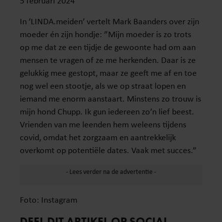
5 februari 2024
In ’LINDA.meiden’ vertelt Mark Baanders over zijn
moeder én zijn hondje: ”Mijn moeder is zo trots
op me dat ze een tijdje de gewoonte had om aan
mensen te vragen of ze me herkenden. Daar is ze
gelukkig mee gestopt, maar ze geeft me af en toe
nog wel een stootje, als we op straat lopen en
iemand me enorm aanstaart. Minstens zo trouw is
mijn hond Chupp. Ik gun iedereen zo’n lief beest.
Vrienden van me leenden hem weleens tijdens
covid, omdat het zorgzaam en aantrekkelijk
overkomt op potentiële dates. Vaak met succes.”
Foto: Instagram
DEEL DIT ARTIKEL OP SOCIAL