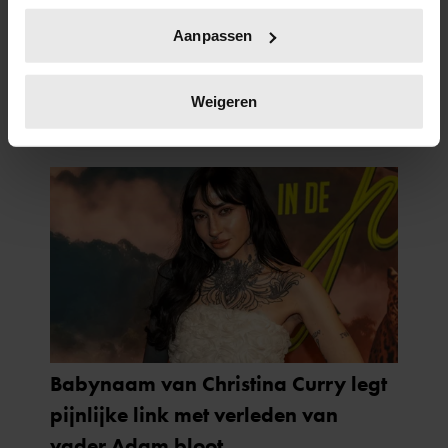
Uw apparaat identificeren door het actief te
Aanpassen
scannen op specifieke eigenschappen (fingerprinting)
Lees meer over hoe uw persoonlijke gegevens worden
verwerkt en stel uw voorkeuren in het
detailgedeelte
in.
Weigeren
U kunt uw toestemming op elk moment wijzigen of
intrekken in de Cookieverklaring.
We gebruiken cookies om content en advertenties te
personaliseren, om functies voor social media te bieden
en om ons websiteverkeer te analyseren. Ook delen we
informatie over uw gebruik van onze site met onze
partners voor social media, adverteren en analyse. Deze
partners kunnen deze gegevens combineren met andere
informatie die u aan ze heeft verstrekt of die ze hebben
verzameld op basis van uw gebruik van hun services. U
gaat akkoord met onze cookies als u onze website blijft
gebruiken.