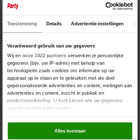
Toestemming
Details
Advertentie-instellingen
Ov
Verantwoord gebruik van uw gegevens
Wij en
onze 1022 partners
verwerken je persoonlijke
gegevens (bijv. uw IP-adres) met behulp van
technologieën zoals cookies om informatie op uw
apparaat op te slaan en te gebruiken met als doel
gepersonaliseerde advertenties en content, metingen aan
advertenties en content, inzicht in publiek en
productontwikkeling. U kunt kiezen wie uw gegevens
gebruikt en met welke doelen.
Als u het toestaat, willen we ook graag:
Alles toestaan
Informatie verzamelen over uw geografische
locatie, die tot een paar meter nauwkeurig kan zijn