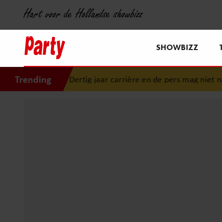
Hart voor de Hollandse showbizz
SHOWBIZZ
Trending
it: “Dertig jaar carrière en de pers mag niet naar binnen”