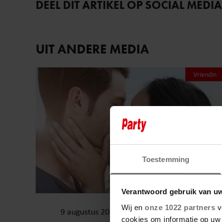
DEEL DIT ARTIKEL OP SOCIAL MEDIA
UIT ANDERE MEDIA
Vriendin
Toestemming
Verantwoord gebruik van u
Wij en
onze 1022 partners
v
9 augustus 2026
cookies om informatie op uw 