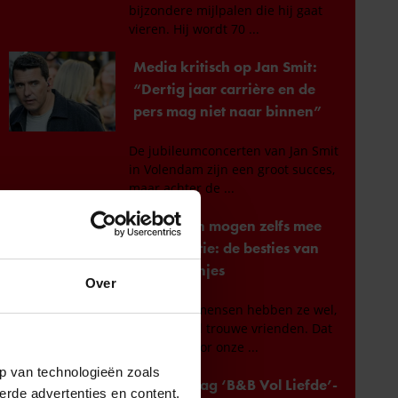
Over
p van technologieën zoals
erde advertenties en content,