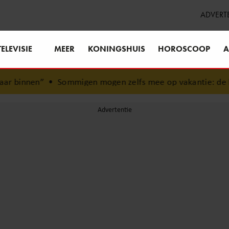
ADVERT
TELEVISIE
MEER
KONINGSHUIS
HOROSCOOP
A
•
Sommigen mogen zelfs mee op vakantie: de besties van on