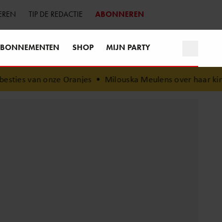
EREN
TIP DE REDACTIE
ABONNEREN
BONNEMENTEN
SHOP
MIJN PARTY
ze Oranjes
•
Milouska Meulens over haar kinderen: “Ik ben