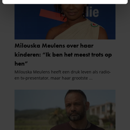
intrekken in de Cookieverklaring.
We gebruiken cookies om content en advertenties te
personaliseren, om functies voor social media te bieden
en om ons websiteverkeer te analyseren. Ook delen we
informatie over uw gebruik van onze site met onze
partners voor social media, adverteren en analyse. Deze
partners kunnen deze gegevens combineren met andere
informatie die u aan ze heeft verstrekt of die ze hebben
verzameld op basis van uw gebruik van hun services. U
gaat akkoord met onze cookies als u onze website blijft
gebruiken.