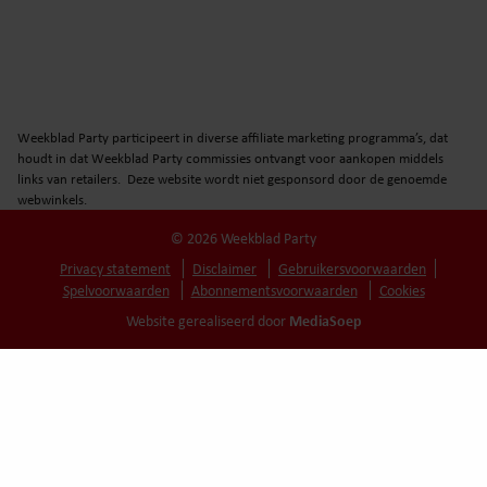
Weekblad Party participeert in diverse affiliate marketing programma’s, dat
houdt in dat Weekblad Party commissies ontvangt voor aankopen middels
links van retailers. Deze website wordt niet gesponsord door de genoemde
webwinkels.
© 2026 Weekblad Party
Privacy statement
Disclaimer
Gebruikersvoorwaarden
Spelvoorwaarden
Abonnementsvoorwaarden
Cookies
MediaSoep
Website gerealiseerd door