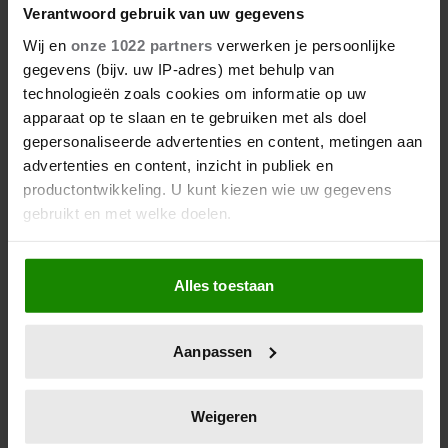
Verantwoord gebruik van uw gegevens
Wij en
onze 1022 partners
verwerken je persoonlijke
gegevens (bijv. uw IP-adres) met behulp van
technologieën zoals cookies om informatie op uw
apparaat op te slaan en te gebruiken met als doel
gepersonaliseerde advertenties en content, metingen aan
advertenties en content, inzicht in publiek en
productontwikkeling. U kunt kiezen wie uw gegevens
gebruikt en met welke doelen.
Als u het toestaat, willen we ook graag:
Alles toestaan
Informatie verzamelen over uw geografische
locatie, die tot een paar meter nauwkeurig kan zijn
Uw apparaat identificeren door het actief te
Aanpassen
scannen op specifieke eigenschappen (fingerprinting)
Lees meer over hoe uw persoonlijke gegevens worden
verwerkt en stel uw voorkeuren in het
detailgedeelte
in.
Weigeren
U kunt uw toestemming op elk moment wijzigen of