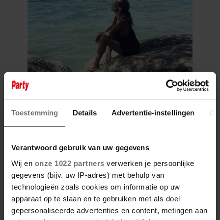
6 augustus 2026
WAAROM KATJA SCHUURMAN
Toestemming
Details
Advertentie-instellingen
Ov
BEWUST VOOR RUST KOOS…
Verantwoord gebruik van uw gegevens
Wij en
onze 1022 partners
verwerken je persoonlijke
gegevens (bijv. uw IP-adres) met behulp van
technologieën zoals cookies om informatie op uw
apparaat op te slaan en te gebruiken met als doel
gepersonaliseerde advertenties en content, metingen aan