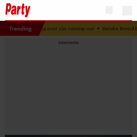
Trending
rtig over zijn coming-out
•
Xandra Brood blikt terug op ee