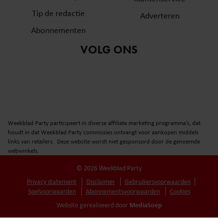
Tip de redactie
Adverteren
Abonnementen
VOLG ONS
Weekblad Party participeert in diverse affiliate marketing programma’s, dat
houdt in dat Weekblad Party commissies ontvangt voor aankopen middels
links van retailers. Deze website wordt niet gesponsord door de genoemde
webwinkels.
© 2026 Weekblad Party
Privacy statement
Disclaimer
Gebruikersvoorwaarden
Spelvoorwaarden
Abonnementsvoorwaarden
Cookies
MediaSoep
Website gerealiseerd door