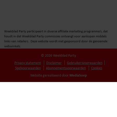
Weekblad Party participeert in diverse affiliate marketing programma’s, dat
houdt in dat Weekblad Party commissies ontvangt voor aankopen middels
links van retailers. Deze website wordt niet gesponsord door de genoemde
webwinkels.
© 2026 Weekblad Party
Privacy statement
Disclaimer
Gebruikersvoorwaarden
Spelvoorwaarden
Abonnementsvoorwaarden
Cookies
MediaSoep
Website gerealiseerd door