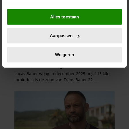
Als u het toestaat, willen we ook graag:
Alles toestaan
Informatie verzamelen over uw geografische
locatie, die tot een paar meter nauwkeurig kan zijn
Uw apparaat identificeren door het actief te
Aanpassen
scannen op specifieke eigenschappen (fingerprinting)
Lees meer over hoe uw persoonlijke gegevens worden
verwerkt en stel uw voorkeuren in het
detailgedeelte
in.
Weigeren
U kunt uw toestemming op elk moment wijzigen of
intrekken in de Cookieverklaring.
We gebruiken cookies om content en advertenties te
personaliseren, om functies voor social media te bieden
en om ons websiteverkeer te analyseren. Ook delen we
informatie over uw gebruik van onze site met onze
partners voor social media, adverteren en analyse. Deze
partners kunnen deze gegevens combineren met andere
informatie die u aan ze heeft verstrekt of die ze hebben