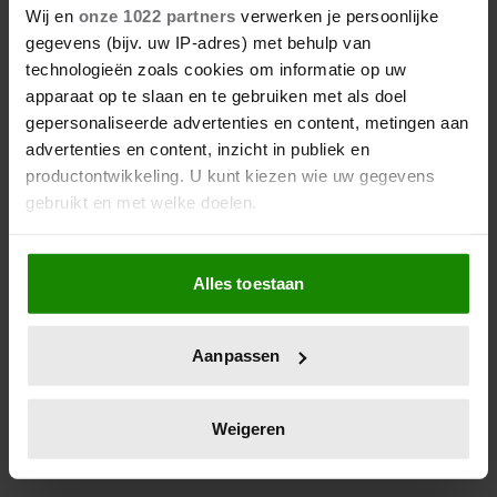
‘DE TOPPERS’: JEROEN VAN
Wij en
onze 1022 partners
verwerken je persoonlijke
DER BOOM ZET UITSPRAKEN
gegevens (bijv. uw IP-adres) met behulp van
RECHT
technologieën zoals cookies om informatie op uw
apparaat op te slaan en te gebruiken met als doel
gepersonaliseerde advertenties en content, metingen aan
advertenties en content, inzicht in publiek en
productontwikkeling. U kunt kiezen wie uw gegevens
gebruikt en met welke doelen.
Als u het toestaat, willen we ook graag:
Alles toestaan
Informatie verzamelen over uw geografische
locatie, die tot een paar meter nauwkeurig kan zijn
6 augustus 2026
Uw apparaat identificeren door het actief te
ZO EINDIGT HET ‘B&B VOL
Aanpassen
scannen op specifieke eigenschappen (fingerprinting)
LIEFDE’-AVONTUUR VAN
Lees meer over hoe uw persoonlijke gegevens worden
NISHA TARA
verwerkt en stel uw voorkeuren in het
detailgedeelte
in.
Weigeren
U kunt uw toestemming op elk moment wijzigen of
intrekken in de Cookieverklaring.