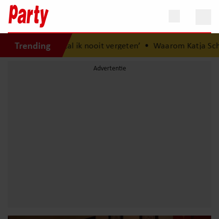
Trending
en zal ik nooit vergeten’
•
Waarom Katja Schuurman bewus