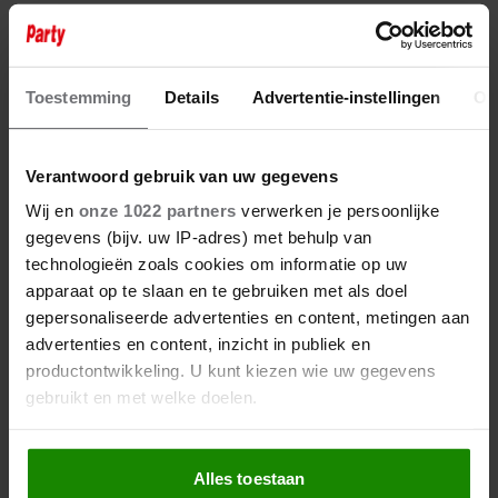
Toestemming
Details
Advertentie-instellingen
Ov
Verantwoord gebruik van uw gegevens
Wij en
onze 1022 partners
verwerken je persoonlijke
gegevens (bijv. uw IP-adres) met behulp van
technologieën zoals cookies om informatie op uw
apparaat op te slaan en te gebruiken met als doel
gepersonaliseerde advertenties en content, metingen aan
advertenties en content, inzicht in publiek en
productontwikkeling. U kunt kiezen wie uw gegevens
gebruikt en met welke doelen.
Als u het toestaat, willen we ook graag:
Alles toestaan
Informatie verzamelen over uw geografische