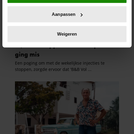
locatie, die tot een paar meter nauwkeurig kan zijn
Uw apparaat identificeren door het actief te
Aanpassen
scannen op specifieke eigenschappen (fingerprinting)
Lees meer over hoe uw persoonlijke gegevens worden
verwerkt en stel uw voorkeuren in het
detailgedeelte
in.
Weigeren
U kunt uw toestemming op elk moment wijzigen of
intrekken in de Cookieverklaring.
We gebruiken cookies om content en advertenties te
personaliseren, om functies voor social media te bieden
en om ons websiteverkeer te analyseren. Ook delen we
informatie over uw gebruik van onze site met onze
partners voor social media, adverteren en analyse. Deze
partners kunnen deze gegevens combineren met andere
informatie die u aan ze heeft verstrekt of die ze hebben
verzameld op basis van uw gebruik van hun services. U
gaat akkoord met onze cookies als u onze website blijft
gebruiken.