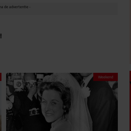
!
Weekend