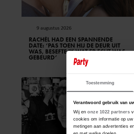
9 augustus 2026
RACHÉL HAD EEN SPANNENDE
DATE: ‘PAS TOEN HIJ DE DEUR UIT
WAS, BESEFTE IK WAT ER ECHT WAS
GEBEURD’
Royalty
Toestemming
Verantwoord gebruik van u
Wij en
onze 1022 partners
v
cookies om informatie op uw 
metingen aan advertenties en
en met welke doelen.