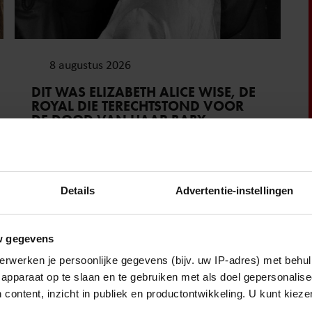
8 augustus 2026
DIT WAS ELIZABETH ALICE WISE, DE
ROYAL DIE TERECHTSTOND VOOR
DE DOOD VAN HAAR BABY
Sante
Details
Advertentie-instellingen
w gegevens
erwerken je persoonlijke gegevens (bijv. uw IP-adres) met behul
apparaat op te slaan en te gebruiken met als doel gepersonalise
 content, inzicht in publiek en productontwikkeling. U kunt kiez