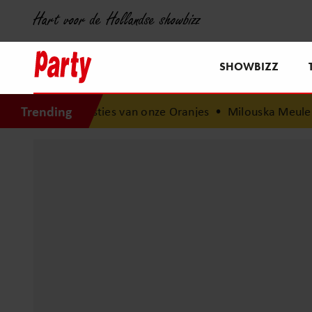
Hart voor de Hollandse showbizz
SHOWBIZZ
Trending
 besties van onze Oranjes
•
Milouska Meulens over haar k