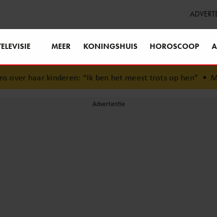
ADVERT
TELEVISIE
MEER
KONINGSHUIS
HOROSCOOP
A
inderen: “Ik ben het meest trots op hen”
•
Mart Hoogkamer