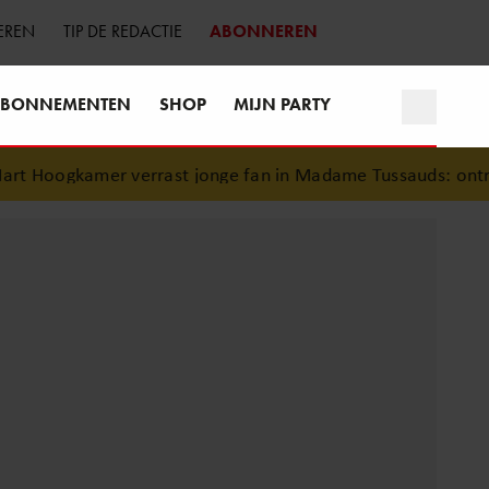
EREN
TIP DE REDACTIE
ABONNEREN
BONNEMENTEN
SHOP
MIJN PARTY
 verrast jonge fan in Madame Tussauds: ontroerend momen