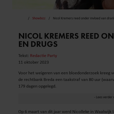
Showbizz
Nicol Kremers reed onder invloed van dran
NICOL KREMERS REED O
EN DRUGS
Tekst:
Redactie Party
11 oktober 2023
Voor het weigeren van een bloedonderzoek kreeg 
de rechtbank Breda een taakstraf van 80 uur (waarva
179 dagen opgelegd.
Op 6 maart van dit jaar werd Nicolleke in Waalwijk