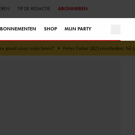
EREN
TIP DE REDACTIE
ABONNEREN
BONNEMENTEN
SHOP
MIJN PARTY
ein”
•
Peter Faber (82) overleden: hij stierf vredig in het bi