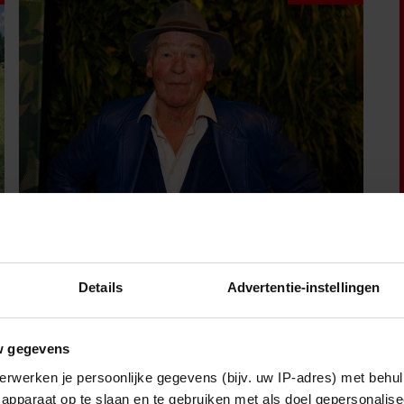
7 augustus 2026
PETER FABER (82) OVERLEDEN:
Details
Advertentie-instellingen
ACTEUR STIERF VREDIG IN HET
BIJZIJN VAN ZIJN MEEST
DIERBAREN
w gegevens
erwerken je persoonlijke gegevens (bijv. uw IP-adres) met behul
apparaat op te slaan en te gebruiken met als doel gepersonalise
Royalty