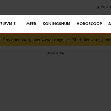
ADVERT
TELEVISIE
MEER
KONINGSHUIS
HOROSCOOP
A
 zwaar ongeluk: “Sindsdien zorg ik extra goed voor mijn br