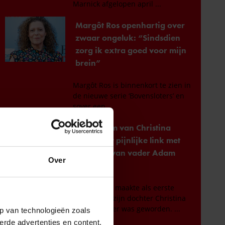
Over
p van technologieën zoals
erde advertenties en content,