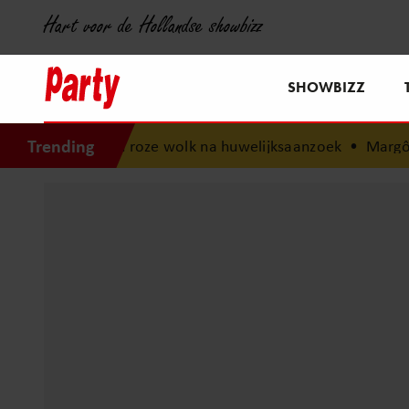
Hart voor de Hollandse showbizz
SHOWBIZZ
Trending
ze wolk na huwelijksaanzoek
•
Margôt Ros openhartig over