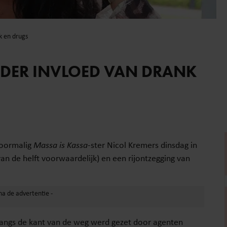
k en drugs
NDER INVLOED VAN DRANK
voormalig
Massa is Kassa
-ster Nicol Kremers dinsdag in
n de helft voorwaardelijk) en een rijontzegging van
 langs de kant van de weg werd gezet door agenten