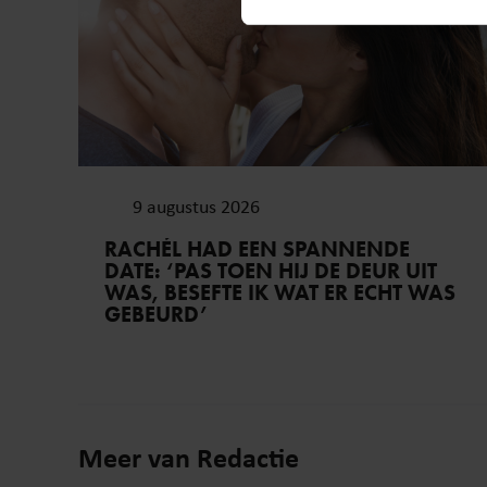
We gebruiken cookies om cont
websiteverkeer te analyseren
media, adverteren en analys
verstrekt of die ze hebben v
onze website blijft gebruiken.
9 augustus 2026
RACHÉL HAD EEN SPANNENDE
DATE: ‘PAS TOEN HIJ DE DEUR UIT
WAS, BESEFTE IK WAT ER ECHT WAS
GEBEURD’
Meer van Redactie