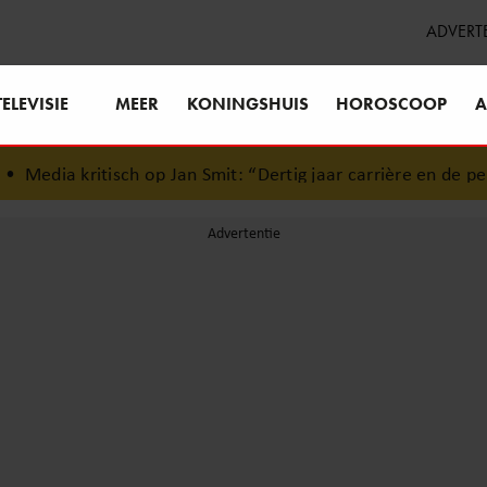
ADVERT
TELEVISIE
MEER
KONINGSHUIS
HOROSCOOP
A
sch op Jan Smit: “Dertig jaar carrière en de pers mag niet n