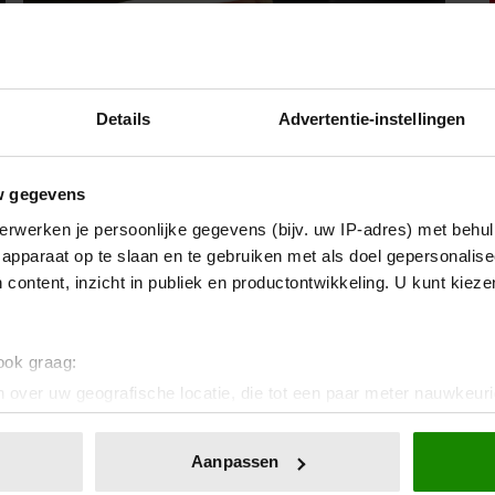
Details
Advertentie-instellingen
w gegevens
9 augustus 2026
erwerken je persoonlijke gegevens (bijv. uw IP-adres) met behul
ZARA TINDALL OVER HAAR LEVEN
apparaat op te slaan en te gebruiken met als doel gepersonalise
ZONDER KONINKLIJKE TITELS: ‘WE
 content, inzicht in publiek en productontwikkeling. U kunt kiez
HEBBEN ENORM VEEL GELUK
GEHAD’
 ook graag:
 over uw geografische locatie, die tot een paar meter nauwkeuri
Sante
eren door het actief te scannen op specifieke eigenschappen (fing
onlijke gegevens worden verwerkt en stel uw voorkeuren in he
Aanpassen
jzigen of intrekken in de Cookieverklaring.