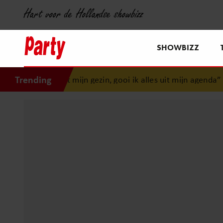
Hart voor de Hollandse showbizz
SHOWBIZZ
Trending
s met mijn gezin, gooi ik alles uit mijn agenda”
•
Media kriti