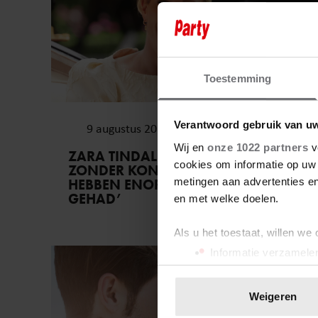
Toestemming
Verantwoord gebruik van u
9 augustus 2026
Wij en
onze 1022 partners
v
ZARA TINDALL OVER HAAR LEVEN
cookies om informatie op uw 
ZONDER KONINKLIJKE TITELS: ‘WE
metingen aan advertenties en
HEBBEN ENORM VEEL GELUK
GEHAD’
en met welke doelen.
Als u het toestaat, willen we
Informatie verzamelen
Vriendin
Uw apparaat identific
Lees meer over hoe uw perso
Weigeren
toestemming op elk moment wi