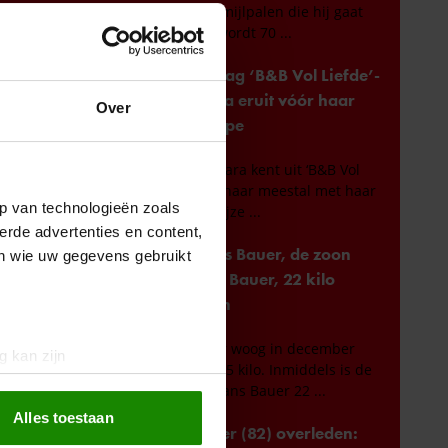
Over
p van technologieën zoals
erde advertenties en content,
en wie uw gegevens gebruikt
g kan zijn
erprinting)
t
detailgedeelte
in. U kunt uw
Alles toestaan