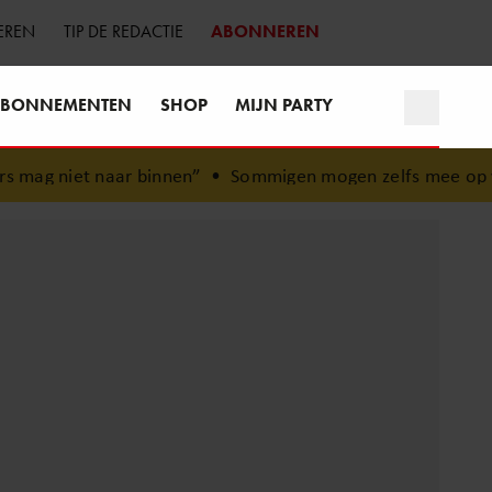
EREN
TIP DE REDACTIE
ABONNEREN
BONNEMENTEN
SHOP
MIJN PARTY
aar binnen”
•
Sommigen mogen zelfs mee op vakantie: de be