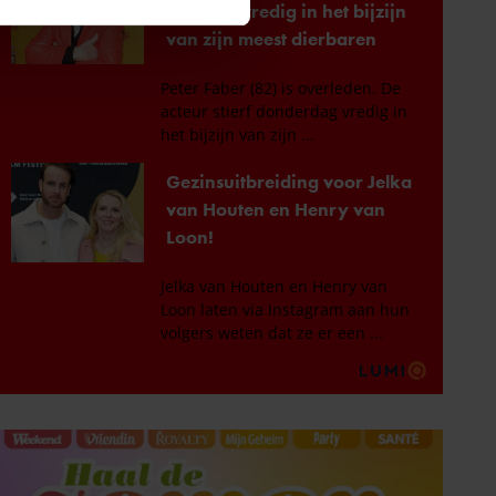
 media te bieden en om ons
ze partners voor social
nformatie die u aan ze heeft
oord met onze cookies als u