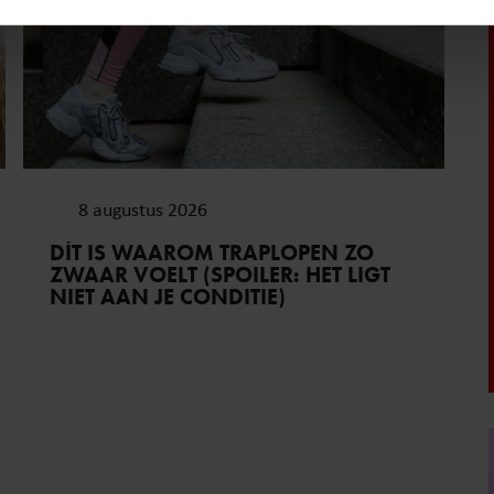
ent en advertenties te personaliseren, om functies voor social
. Ook delen we informatie over uw gebruik van onze site met on
e. Deze partners kunnen deze gegevens combineren met andere i
erzameld op basis van uw gebruik van hun services. U gaat akk
8 augustus 2026
DÍT IS WAAROM TRAPLOPEN ZO
ZWAAR VOELT (SPOILER: HET LIGT
NIET AAN JE CONDITIE)