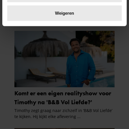
Lees meer over hoe uw persoonlijke gegevens worden
verwerkt en stel uw voorkeuren in het
detailgedeelte
in.
Weigeren
U kunt uw toestemming op elk moment wijzigen of
intrekken in de Cookieverklaring.
We gebruiken cookies om content en advertenties te
personaliseren, om functies voor social media te bieden
en om ons websiteverkeer te analyseren. Ook delen we
informatie over uw gebruik van onze site met onze
partners voor social media, adverteren en analyse. Deze
partners kunnen deze gegevens combineren met andere
informatie die u aan ze heeft verstrekt of die ze hebben
verzameld op basis van uw gebruik van hun services. U
gaat akkoord met onze cookies als u onze website blijft
gebruiken.