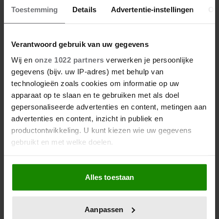
Toestemming
Details
Advertentie-instellingen
Ov
Verantwoord gebruik van uw gegevens
Wij en
onze 1022 partners
verwerken je persoonlijke
gegevens (bijv. uw IP-adres) met behulp van
technologieën zoals cookies om informatie op uw
apparaat op te slaan en te gebruiken met als doel
gepersonaliseerde advertenties en content, metingen aan
advertenties en content, inzicht in publiek en
productontwikkeling. U kunt kiezen wie uw gegevens
gebruikt en met welke doelen.
Als u het toestaat, willen we ook graag:
Alles toestaan
Informatie verzamelen over uw geografische
locatie, die tot een paar meter nauwkeurig kan zijn
Uw apparaat identificeren door het actief te
Aanpassen
scannen op specifieke eigenschappen (fingerprinting)