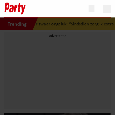
Trending
over zwaar ongeluk: “Sindsdien zorg ik extra goed voor mij