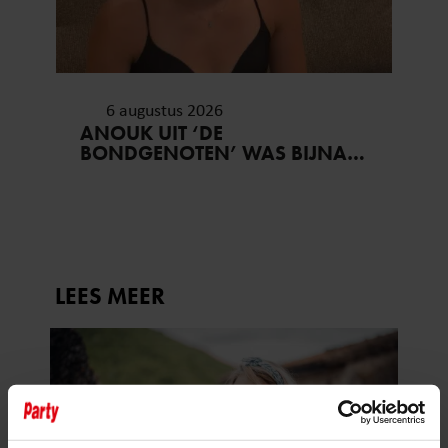
6 augustus 2026
ANOUK UIT ‘DE
BONDGENOTEN’ WAS BIJNA
STAGIAIRE BIJ HET MERK VAN
JADE ANNA