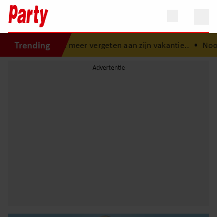
Trending
nooit meer vergeten aan zijn vakantie..
•
Nooit eerder geh