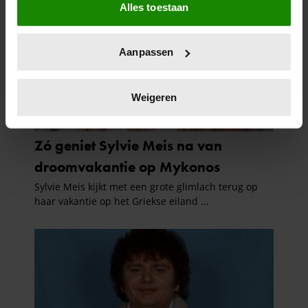
Alles toestaan
Informatie verzamelen over uw geografische
locatie, die tot een paar meter nauwkeurig kan zijn
Uw apparaat identificeren door het actief te
Aanpassen
scannen op specifieke eigenschappen (fingerprinting)
Lees meer over hoe uw persoonlijke gegevens worden
verwerkt en stel uw voorkeuren in het
detailgedeelte
in.
Weigeren
U kunt uw toestemming op elk moment wijzigen of
intrekken in de Cookieverklaring.
We gebruiken cookies om content en advertenties te
personaliseren, om functies voor social media te bieden
en om ons websiteverkeer te analyseren. Ook delen we
informatie over uw gebruik van onze site met onze
partners voor social media, adverteren en analyse. Deze
partners kunnen deze gegevens combineren met andere
informatie die u aan ze heeft verstrekt of die ze hebben
verzameld op basis van uw gebruik van hun services. U
gaat akkoord met onze cookies als u onze website blijft