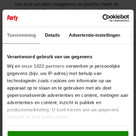
Toestemming
Details
Advertentie-instellingen
Ov
Verantwoord gebruik van uw gegevens
Wij en
onze 1022 partners
verwerken je persoonlijke
gegevens (bijv. uw IP-adres) met behulp van
technologieën zoals cookies om informatie op uw
apparaat op te slaan en te gebruiken met als doel
gepersonaliseerde advertenties en content, metingen aan
advertenties en content, inzicht in publiek en
productontwikkeling. U kunt kiezen wie uw gegevens
gebruikt en met welke doelen.
Als u het toestaat, willen we ook graag: