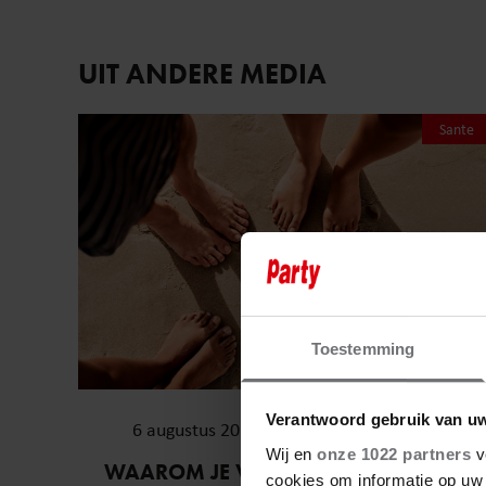
UIT ANDERE MEDIA
Sante
Toestemming
Verantwoord gebruik van u
6 augustus 2026
Wij en
onze 1022 partners
v
WAAROM JE VOETEN OP WARME
cookies om informatie op uw 