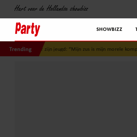
Hart voor de Hollandse showbizz
SHOWBIZZ
Trending
r zijn jeugd: “Mijn zus is mijn morele kompas”
•
Jamai reag