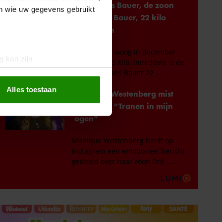
en wie uw gegevens gebruikt
g kan zijn
erprinting)
t
detailgedeelte
in. U kunt uw
Alles toestaan
 media te bieden en om ons
ze partners voor social
nformatie die u aan ze heeft
oord met onze cookies als u