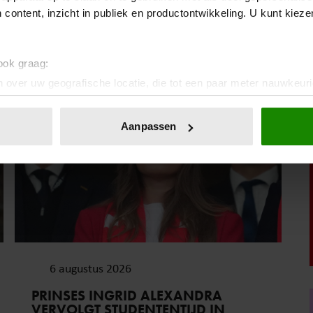
MIJN MAN ALS WE MET ANDEREN
 content, inzicht in publiek en productontwikkeling. U kunt kiez
ZIJN’
 ook graag:
Royalty
 over uw geografische locatie, die tot een paar meter nauwkeuri
eren door het actief te scannen op specifieke eigenschappen (fing
onlijke gegevens worden verwerkt en stel uw voorkeuren in he
Aanpassen
jzigen of intrekken in de Cookieverklaring.
ent en advertenties te personaliseren, om functies voor social
. Ook delen we informatie over uw gebruik van onze site met on
e. Deze partners kunnen deze gegevens combineren met andere i
erzameld op basis van uw gebruik van hun services. U gaat akk
6 augustus 2026
PRINSES INGRID ALEXANDRA
VERVOLGT STUDENTENTIJD IN