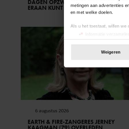
DAGEN OPZWELLEN (EN WAT JE
metingen aan advertenties en
ERAAN KUNT DOEN)
en met welke doelen.
Als u het toestaat, willen we
Weekend
Informatie verzamelen
Uw apparaat identific
Lees meer over hoe uw perso
Weigeren
toestemming op elk moment wi
We gebruiken cookies om cont
websiteverkeer te analyseren
media, adverteren en analys
verstrekt of die ze hebben v
onze website blijft gebruiken.
6 augustus 2026
EARTH & FIRE-ZANGERES JERNEY
KAAGMAN (79) OVERLEDEN