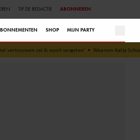
EREN
TIP DE REDACTIE
ABONNEREN
BONNEMENTEN
SHOP
MIJN PARTY
 ik nooit vergeten’
•
Waarom Katja Schuurman bewust voo