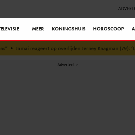
ADVERT
TELEVISIE
MEER
KONINGSHUIS
HOROSCOOP
A
eert op overlijden Jerney Kaagman (79): ‘Dat vertrouwen zal