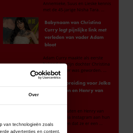
Over
p van technologieën zoals
erde advertenties en content,