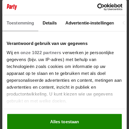
Toestemming
Details
Advertentie-instellingen
Ov
Verantwoord gebruik van uw gegevens
6 augustus 2026
ONRUST OVER TOEKOMST VAN
Wij en
onze 1022 partners
verwerken je persoonlijke
‘DE TOPPERS’: JEROEN VAN
gegevens (bijv. uw IP-adres) met behulp van
DER BOOM ZET UITSPRAKEN
technologieën zoals cookies om informatie op uw
RECHT
apparaat op te slaan en te gebruiken met als doel
gepersonaliseerde advertenties en content, metingen aan
advertenties en content, inzicht in publiek en
productontwikkeling. U kunt kiezen wie uw gegevens
gebruikt en met welke doelen.
Als u het toestaat, willen we ook graag:
Alles toestaan
Informatie verzamelen over uw geografische