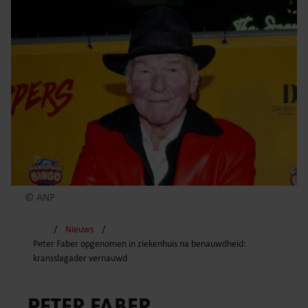
© ANP
Nieuws
Peter Faber opgenomen in ziekenhuis na benauwdheid:
kransslagader vernauwd
PETER FABER