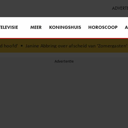
ADVERT
TELEVISIE
MEER
KONINGSHUIS
HOROSCOOP
A
e Abbring over afscheid van ‘Zomergasten’: “Fijn dat ik het 