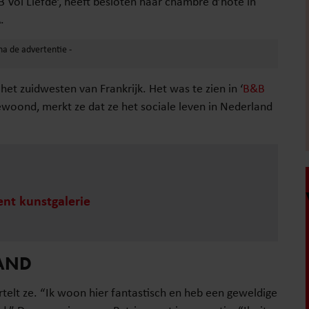
 Vol Liefde’, heeft besloten haar chambre d’hôte in
.
 het zuidwesten van Frankrijk. Het was te zien in ‘
B&B
gewoond, merkt ze dat ze het sociale leven in Nederland
ent kunstgalerie
LAND
telt ze. “Ik woon hier fantastisch en heb een geweldige