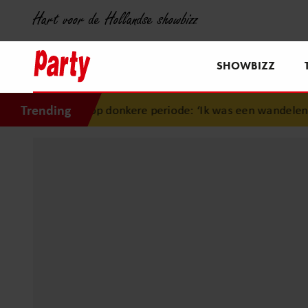
Hart voor de Hollandse showbizz
SHOWBIZZ
Trending
g op donkere periode: ‘Ik was een wandelend hoofd’
•
Janin