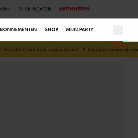
EREN
TIP DE REDACTIE
ABONNEREN
BONNEMENTEN
SHOP
MIJN PARTY
licht mag uitdoen”
•
Danique Dusée op een roze wolk na h