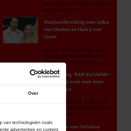
Over
p van technologieën zoals
erde advertenties en content,