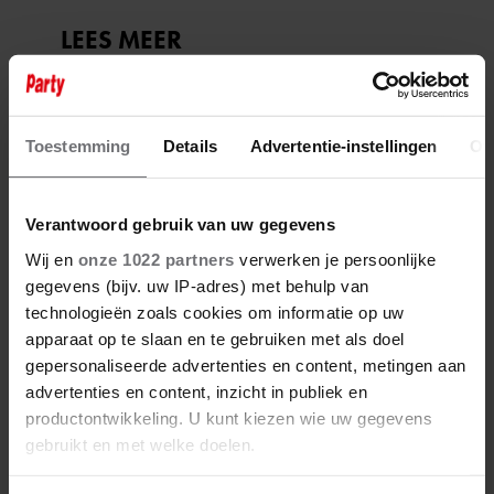
Toestemming
Details
Advertentie-instellingen
Ov
Verantwoord gebruik van uw gegevens
Wij en
onze 1022 partners
verwerken je persoonlijke
gegevens (bijv. uw IP-adres) met behulp van
technologieën zoals cookies om informatie op uw
apparaat op te slaan en te gebruiken met als doel
gepersonaliseerde advertenties en content, metingen aan
advertenties en content, inzicht in publiek en
productontwikkeling. U kunt kiezen wie uw gegevens
gebruikt en met welke doelen.