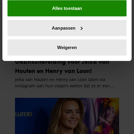
Als u het toestaat, willen we ook graag:
Alles toestaan
Informatie verzamelen over uw geografische
locatie, die tot een paar meter nauwkeurig kan zijn
Uw apparaat identificeren door het actief te
Aanpassen
scannen op specifieke eigenschappen (fingerprinting)
Lees meer over hoe uw persoonlijke gegevens worden
verwerkt en stel uw voorkeuren in het
detailgedeelte
in.
Weigeren
U kunt uw toestemming op elk moment wijzigen of
intrekken in de Cookieverklaring.
We gebruiken cookies om content en advertenties te
personaliseren, om functies voor social media te bieden
en om ons websiteverkeer te analyseren. Ook delen we
informatie over uw gebruik van onze site met onze
partners voor social media, adverteren en analyse. Deze
partners kunnen deze gegevens combineren met andere
informatie die u aan ze heeft verstrekt of die ze hebben
verzameld op basis van uw gebruik van hun services. U
gaat akkoord met onze cookies als u onze website blijft