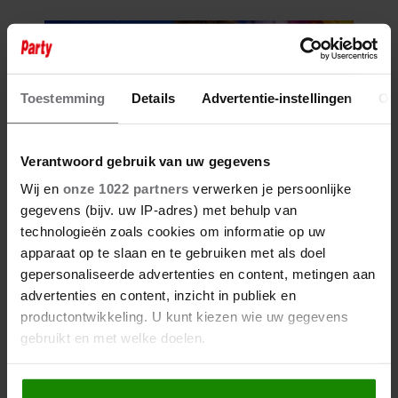
Toestemming
Details
Advertentie-instellingen
Ov
Verantwoord gebruik van uw gegevens
Wij en
onze 1022 partners
verwerken je persoonlijke
gegevens (bijv. uw IP-adres) met behulp van
technologieën zoals cookies om informatie op uw
apparaat op te slaan en te gebruiken met als doel
gepersonaliseerde advertenties en content, metingen aan
advertenties en content, inzicht in publiek en
productontwikkeling. U kunt kiezen wie uw gegevens
gebruikt en met welke doelen.
Als u het toestaat, willen we ook graag: