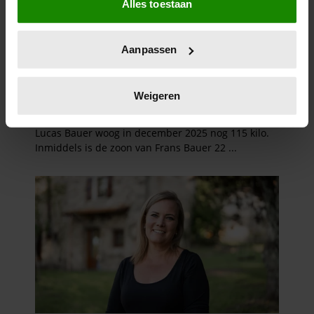
Alles toestaan
Informatie verzamelen over uw geografische
locatie, die tot een paar meter nauwkeurig kan zijn
Uw apparaat identificeren door het actief te
Aanpassen
scannen op specifieke eigenschappen (fingerprinting)
Lees meer over hoe uw persoonlijke gegevens worden
verwerkt en stel uw voorkeuren in het
detailgedeelte
in.
Weigeren
U kunt uw toestemming op elk moment wijzigen of
intrekken in de Cookieverklaring.
We gebruiken cookies om content en advertenties te
personaliseren, om functies voor social media te bieden
en om ons websiteverkeer te analyseren. Ook delen we
informatie over uw gebruik van onze site met onze
partners voor social media, adverteren en analyse. Deze
partners kunnen deze gegevens combineren met andere
informatie die u aan ze heeft verstrekt of die ze hebben
verzameld op basis van uw gebruik van hun services. U
gaat akkoord met onze cookies als u onze website blijft
gebruiken.