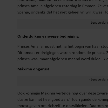
prinses Amalia afgelopen zaterdag in Emmen. Ze vert
Spanje, ondanks dat het niet geheel vrijwillig was. To
Onderduiken vanwege bedreiging
Prinses Amalia moest net na het begin van haar st
Dit omdat er dreigingen waren rondom de prinses. Ze
prinses was, maar afgelopen maand werd duidelijk d
Máxima ongerust
Ook koningin Máxima vertelde nog over deze zware pe
dus ze kan het heel goed aan.” Toch gunde de koningi
moest geven om zichzelf te ontwikkelen. Daarom he