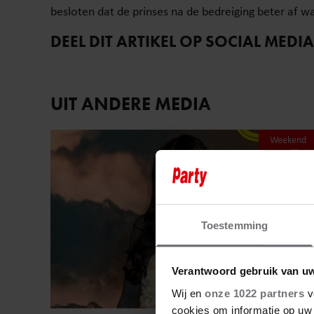
besloten dat de prinses na de bedreiging beter af w
DEEL DIT ARTIKEL OP SOCIAL MEDIA
UIT ANDERE MEDIA
Weekend
Toestemming
Verantwoord gebruik van u
Wij en
onze 1022 partners
v
cookies om informatie op uw 