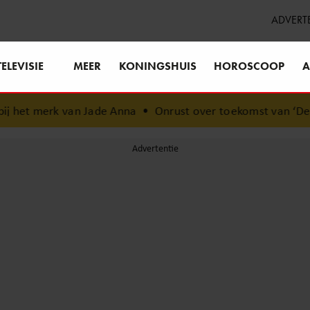
ADVERT
TELEVISIE
MEER
KONINGSHUIS
HOROSCOOP
A
n Jade Anna
•
Onrust over toekomst van ‘De Toppers’: Jeroe