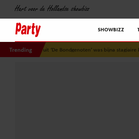
Hart voor de Hollandse showbizz
SHOWBIZZ
Trending
k uit ‘De Bondgenoten’ was bijna stagiaire bij het merk va