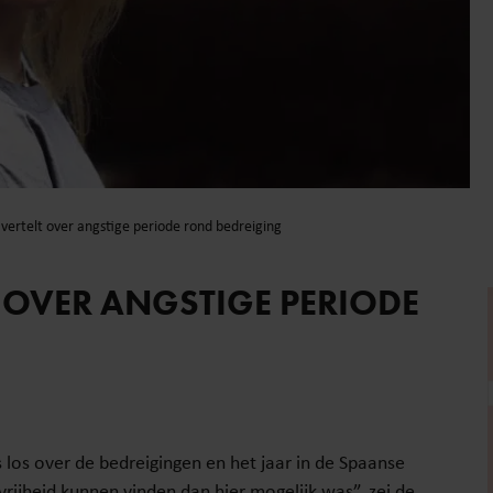
 vertelt over angstige periode rond bedreiging
T OVER ANGSTIGE PERIODE
s los over de bedreigingen en het jaar in de Spaanse
vrijheid kunnen vinden dan hier mogelijk was”, zei de