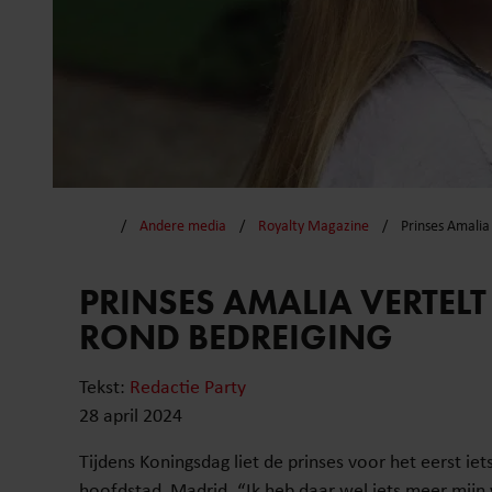
Andere media
Royalty Magazine
Prinses Amalia
PRINSES AMALIA VERTEL
ROND BEDREIGING
Tekst:
Redactie Party
28 april 2024
Tijdens Koningsdag liet de prinses voor het eerst iet
hoofdstad, Madrid. “Ik heb daar wel iets meer mijn 