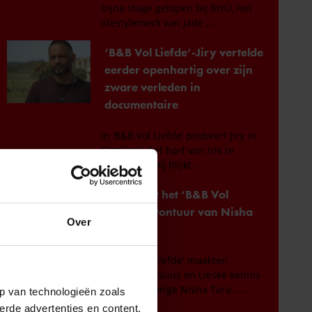
Over
p van technologieën zoals
erde advertenties en content,