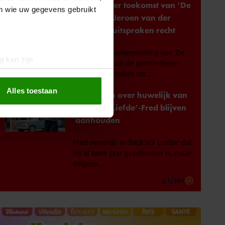
en wie uw gegevens gebruikt
g kan zijn
erprinting)
t
detailgedeelte
in. U kunt uw
Alles toestaan
 media te bieden en om ons
ze partners voor social
nformatie die u aan ze heeft
oord met onze cookies als u