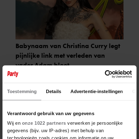
Toestemming
Details
Advertentie-instellingen
Ov
Verantwoord gebruik van uw gegevens
Wij en
onze 1022 partners
verwerken je persoonlijke
gegevens (bijv. uw IP-adres) met behulp van
technologieën zoals cookies om informatie op uw