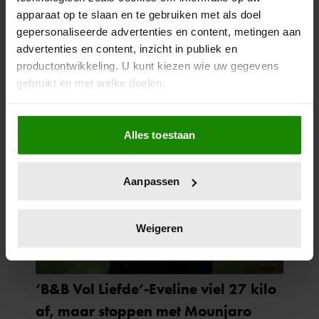
apparaat op te slaan en te gebruiken met als doel
gepersonaliseerde advertenties en content, metingen aan
advertenties en content, inzicht in publiek en
productontwikkeling. U kunt kiezen wie uw gegevens
gebruikt en met welke doelen.
Als u het toestaat, willen we ook graag:
Alles toestaan
Informatie verzamelen over uw geografische
locatie, die tot een paar meter nauwkeurig kan zijn
Uw apparaat identificeren door het actief te
Aanpassen
scannen op specifieke eigenschappen (fingerprinting)
Lees meer over hoe uw persoonlijke gegevens worden
verwerkt en stel uw voorkeuren in het
detailgedeelte
in.
Weigeren
U kunt uw toestemming op elk moment wijzigen of
intrekken in de Cookieverklaring.
We gebruiken cookies om content en advertenties te
personaliseren, om functies voor social media te bieden