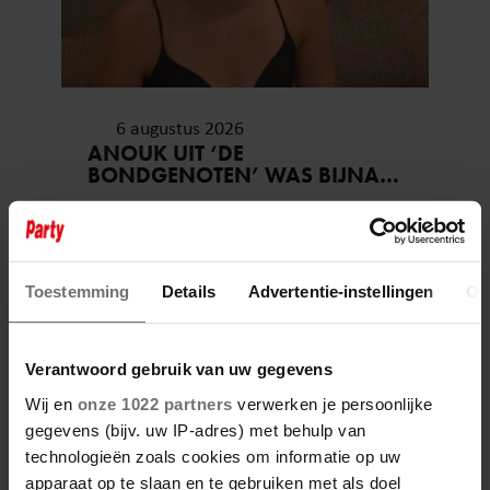
6 augustus 2026
ANOUK UIT ‘DE
BONDGENOTEN’ WAS BIJNA
STAGIAIRE BIJ HET MERK VAN
JADE ANNA
Toestemming
Details
Advertentie-instellingen
Ov
Verantwoord gebruik van uw gegevens
Wij en
onze 1022 partners
verwerken je persoonlijke
gegevens (bijv. uw IP-adres) met behulp van
technologieën zoals cookies om informatie op uw
apparaat op te slaan en te gebruiken met als doel