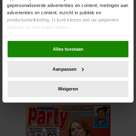
gepersonaliseerde advertenties en content, metingen aan
advertenties en content, inzicht in publiek en
productontwikkeling. U kunt kiezen wie uw gegevens
gebruikt en met welke doelen.
Als u het toestaat, willen we ook graag:
Alles toestaan
Informatie verzamelen over uw geografische
locatie, die tot een paar meter nauwkeurig kan zijn
Uw apparaat identificeren door het actief te
Aanpassen
scannen op specifieke eigenschappen (fingerprinting)
Lees meer over hoe uw persoonlijke gegevens worden
verwerkt en stel uw voorkeuren in het
detailgedeelte
in.
Weigeren
U kunt uw toestemming op elk moment wijzigen of
intrekken in de Cookieverklaring.
We gebruiken cookies om content en advertenties te
personaliseren, om functies voor social media te bieden
en om ons websiteverkeer te analyseren. Ook delen we