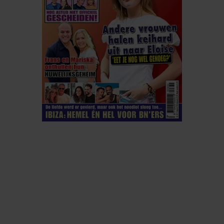
informatie over uw gebruik van onze site met onze
partners voor social media, adverteren en analyse. Deze
partners kunnen deze gegevens combineren met andere
informatie die u aan ze heeft verstrekt of die ze hebben
verzameld op basis van uw gebruik van hun services. U
gaat akkoord met onze cookies als u onze website blijft
gebruiken.
ELKE WEEK VERKRIJGBAAR
ABONNEREN
DIGITAAL LEZEN
LOS KOPEN