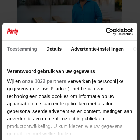
8 augustus 2026
Toestemming
Details
Advertentie-instellingen
Ov
‘B&B VOL LIEFDE’-TIMOTHY
OPENHARTIG OVER ZIJN
COMING-OUT
Verantwoord gebruik van uw gegevens
Wij en
onze 1022 partners
verwerken je persoonlijke
gegevens (bijv. uw IP-adres) met behulp van
technologieën zoals cookies om informatie op uw
apparaat op te slaan en te gebruiken met als doel
gepersonaliseerde advertenties en content, metingen aan
advertenties en content, inzicht in publiek en
productontwikkeling. U kunt kiezen wie uw gegevens
gebruikt en met welke doelen.