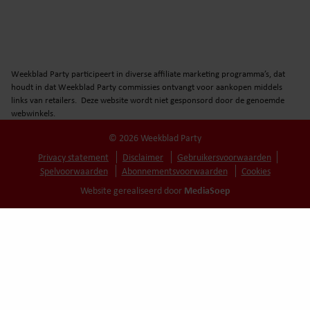
Weekblad Party participeert in diverse affiliate marketing programma’s, dat
houdt in dat Weekblad Party commissies ontvangt voor aankopen middels
links van retailers. Deze website wordt niet gesponsord door de genoemde
webwinkels.
© 2026 Weekblad Party
Privacy statement
Disclaimer
Gebruikersvoorwaarden
Spelvoorwaarden
Abonnementsvoorwaarden
Cookies
MediaSoep
Website gerealiseerd door