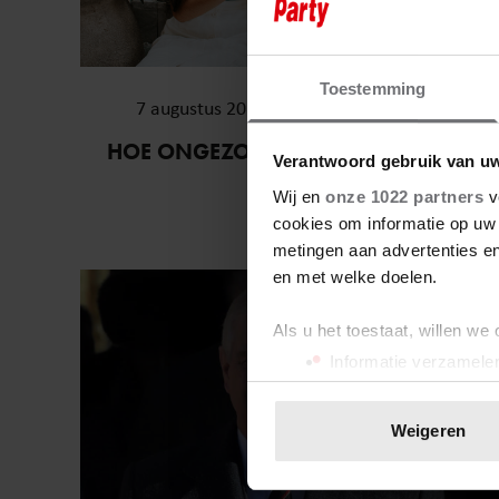
Toestemming
7 augustus 2026
HOE ONGEZOND ZIJN IJSJES?
Verantwoord gebruik van u
Wij en
onze 1022 partners
v
cookies om informatie op uw 
metingen aan advertenties en
en met welke doelen.
Royalty
Als u het toestaat, willen we
Informatie verzamelen
Uw apparaat identific
Lees meer over hoe uw perso
Weigeren
toestemming op elk moment wi
We gebruiken cookies om cont