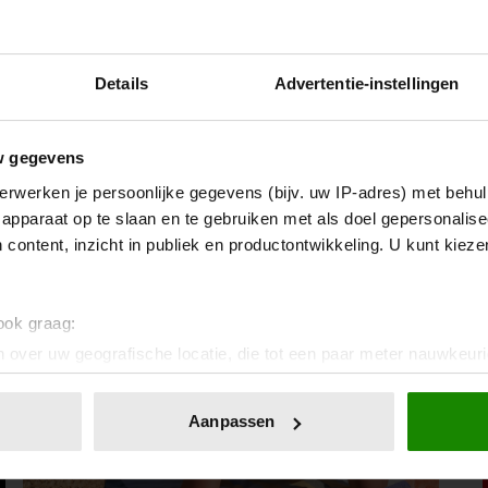
Details
Advertentie-instellingen
7 augustus 2026
VOORMALIG PRINS ANDREW WERD
w gegevens
ACHTERVOLGD DOOR VERMEENDE
STALKER MET BIVAKMUTS
erwerken je persoonlijke gegevens (bijv. uw IP-adres) met behul
apparaat op te slaan en te gebruiken met als doel gepersonalise
 content, inzicht in publiek en productontwikkeling. U kunt kiez
Vriendin
 ook graag:
 over uw geografische locatie, die tot een paar meter nauwkeuri
eren door het actief te scannen op specifieke eigenschappen (fing
onlijke gegevens worden verwerkt en stel uw voorkeuren in he
Aanpassen
jzigen of intrekken in de Cookieverklaring.
ent en advertenties te personaliseren, om functies voor social