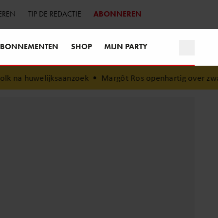
EREN
TIP DE REDACTIE
ABONNEREN
BONNEMENTEN
SHOP
MIJN PARTY
saanzoek
•
Margôt Ros openhartig over zwaar ongeluk: “Sin