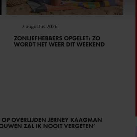
. Ook delen we informatie over uw gebruik van onze site met on
e. Deze partners kunnen deze gegevens combineren met andere i
erzameld op basis van uw gebruik van hun services. U gaat akk
7 augustus 2026
ZONLIEFHEBBERS OPGELET: ZO
WORDT HET WEER DIT WEEKEND
T OP OVERLIJDEN JERNEY KAAGMAN
TROUWEN ZAL IK NOOIT VERGETEN’