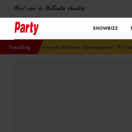
Hart voor de Hollandse showbizz
SHOWBIZZ
Trending
ing over afscheid van ‘Zomergasten’: “Fijn dat ik het licht m