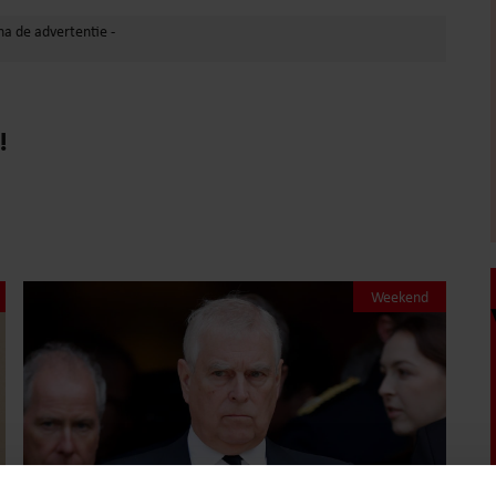
!
Weekend