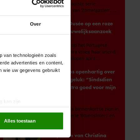
Over
p van technologieën zoals
erde advertenties en content,
en wie uw gegevens gebruikt
g kan zijn
erprinting)
t
detailgedeelte
in. U kunt uw
Alles toestaan
 media te bieden en om ons