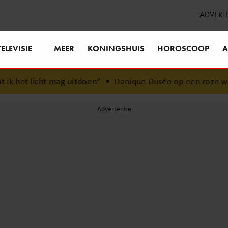
ADVERT
TELEVISIE
MEER
KONINGSHUIS
HOROSCOOP
A
ag uitdoen”
•
Danique Dusée op een roze wolk na huwelijk