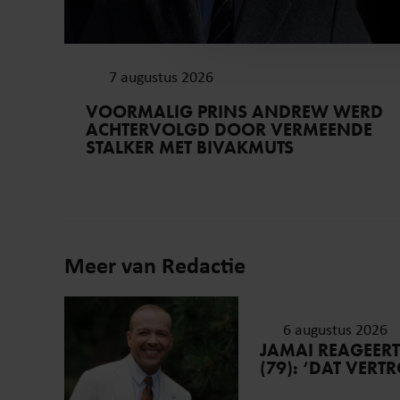
websiteverkeer te analyseren
media, adverteren en analys
verstrekt of die ze hebben v
7 augustus 2026
onze website blijft gebruiken.
VOORMALIG PRINS ANDREW WERD
ACHTERVOLGD DOOR VERMEENDE
STALKER MET BIVAKMUTS
Meer van Redactie
6 augustus 2026
JAMAI REAGEER
(79): ‘DAT VER