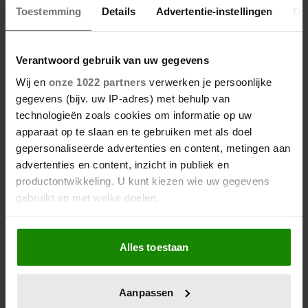
Toestemming
Details
Advertentie-instellingen
Ov
Verantwoord gebruik van uw gegevens
Wij en
onze 1022 partners
verwerken je persoonlijke
gegevens (bijv. uw IP-adres) met behulp van
technologieën zoals cookies om informatie op uw
apparaat op te slaan en te gebruiken met als doel
gepersonaliseerde advertenties en content, metingen aan
advertenties en content, inzicht in publiek en
productontwikkeling. U kunt kiezen wie uw gegevens
gebruikt en met welke doelen.
Als u het toestaat, willen we ook graag:
Alles toestaan
Informatie verzamelen over uw geografische
locatie, die tot een paar meter nauwkeurig kan zijn
Uw apparaat identificeren door het actief te
Aanpassen
scannen op specifieke eigenschappen (fingerprinting)