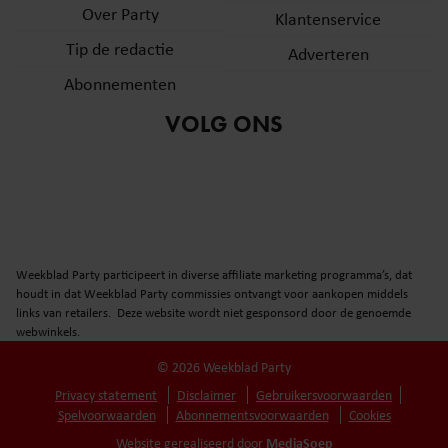
Over Party
Klantenservice
Tip de redactie
Adverteren
Abonnementen
VOLG ONS
Weekblad Party participeert in diverse affiliate marketing programma’s, dat
houdt in dat Weekblad Party commissies ontvangt voor aankopen middels
links van retailers. Deze website wordt niet gesponsord door de genoemde
webwinkels.
© 2026 Weekblad Party
Privacy statement
Disclaimer
Gebruikersvoorwaarden
Spelvoorwaarden
Abonnementsvoorwaarden
Cookies
MediaSoep
Website gerealiseerd door