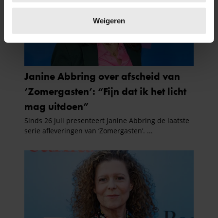
Lees meer over hoe uw persoonlijke gegevens worden
verwerkt en stel uw voorkeuren in het
detailgedeelte
in.
Weigeren
U kunt uw toestemming op elk moment wijzigen of
intrekken in de Cookieverklaring.
We gebruiken cookies om content en advertenties te
personaliseren, om functies voor social media te bieden
en om ons websiteverkeer te analyseren. Ook delen we
informatie over uw gebruik van onze site met onze
partners voor social media, adverteren en analyse. Deze
partners kunnen deze gegevens combineren met andere
informatie die u aan ze heeft verstrekt of die ze hebben
verzameld op basis van uw gebruik van hun services. U
gaat akkoord met onze cookies als u onze website blijft
gebruiken.