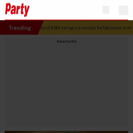
Trending
ra Brood blikt terug op eerste liefdesnest met Herman Broo