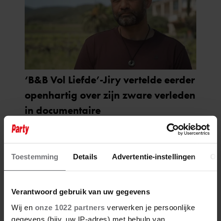
Toestemming
Details
Advertentie-instellingen
Ov
Verantwoord gebruik van uw gegevens
Wij en
onze 1022 partners
verwerken je persoonlijke
gegevens (bijv. uw IP-adres) met behulp van