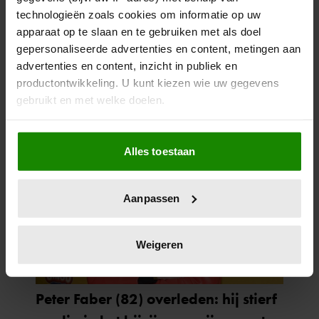
technologieën zoals cookies om informatie op uw
apparaat op te slaan en te gebruiken met als doel
gepersonaliseerde advertenties en content, metingen aan
advertenties en content, inzicht in publiek en
productontwikkeling. U kunt kiezen wie uw gegevens
gebruikt en met welke doelen.
Als u het toestaat, willen we ook graag:
Alles toestaan
Informatie verzamelen over uw geografische
locatie, die tot een paar meter nauwkeurig kan zijn
Uw apparaat identificeren door het actief te
Aanpassen
scannen op specifieke eigenschappen (fingerprinting)
Lees meer over hoe uw persoonlijke gegevens worden
verwerkt en stel uw voorkeuren in het
detailgedeelte
in.
Weigeren
U kunt uw toestemming op elk moment wijzigen of
intrekken in de Cookieverklaring.
We gebruiken cookies om content en advertenties te