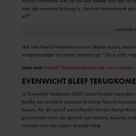
Roelof Hemmen laat op sociale media zien dat hij na 
met zijn evenwicht bezig is. Op een boomstronk probe
al?”
Het lukt Roelof Hemmen om te blijven staan, waarna 
aangemoedigd en merkt iemand op: “Dit is zelfs nog 
Lees ook:
Roelof Hemmen barbecuet met vrienden v
EVENWICHT BLEEF TERUGKOM
In ‘Expeditie Robinson 2025’ werd Roelof meerdere
kostte zijn wankele evenwicht Kamp Noord een proef,
kwam. Na die proef werd Roelof binnen Kamp Noord 
geschreven over zijn gebrek aan balans, waarbij on
meteen aan een zijden draadje hing.