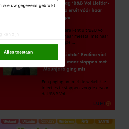
en wie uw gegevens gebruikt
g kan zijn
erprinting)
t
detailgedeelte
in. U kunt uw
Alles toestaan
 media te bieden en om ons
ze partners voor social
nformatie die u aan ze heeft
oord met onze cookies als u