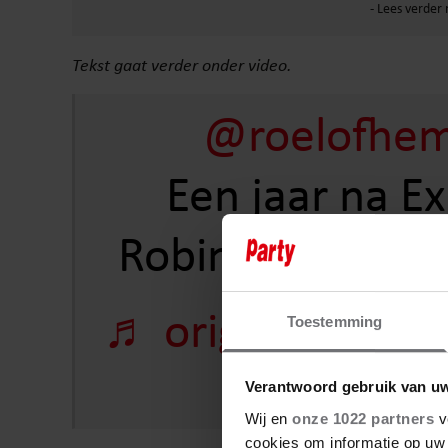
Tekst gaat verder onder video.
@roelofhe
Een jaar na Ex
Robinson. Ik gee
♬ origineel gelui
Toestemming
Hemme
Verantwoord gebruik van u
Wij en
onze 1022 partners
v
cookies om informatie op uw 