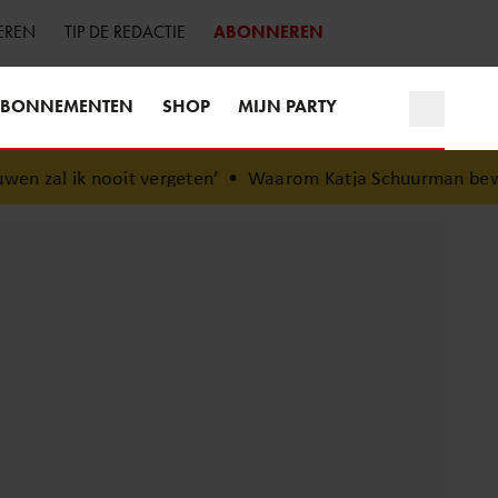
EREN
TIP DE REDACTIE
ABONNEREN
BONNEMENTEN
SHOP
MIJN PARTY
t vergeten’
•
Waarom Katja Schuurman bewust voor rust k