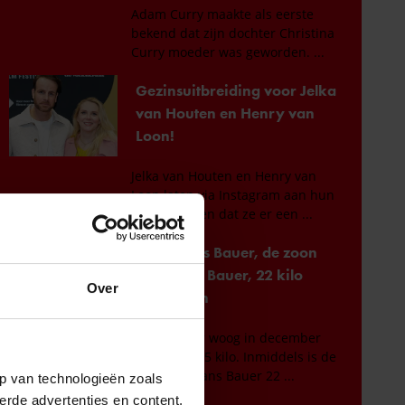
Over
p van technologieën zoals
erde advertenties en content,