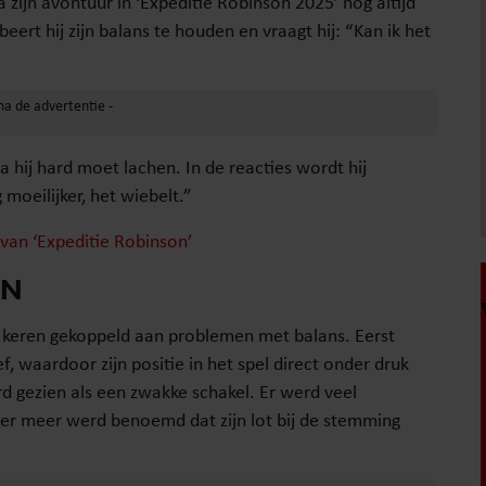
zijn avontuur in ‘Expeditie Robinson 2025’ nog altijd
ert hij zijn balans te houden en vraagt hij: “Kan ik het
hij hard moet lachen. In de reacties wordt hij
moeilijker, het wiebelt.”
an ‘Expeditie Robinson’
EN
 keren gekoppeld aan problemen met balans. Eerst
 waardoor zijn positie in het spel direct onder druk
gezien als een zwakke schakel. Er werd veel
der meer werd benoemd dat zijn lot bij de stemming