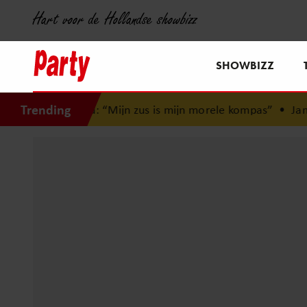
Hart voor de Hollandse showbizz
SHOWBIZZ
Trending
ugd: “Mijn zus is mijn morele kompas”
•
Jamai reageert op 