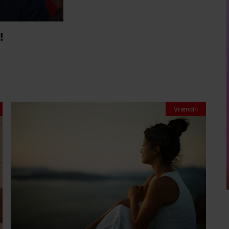
!
Vriendin