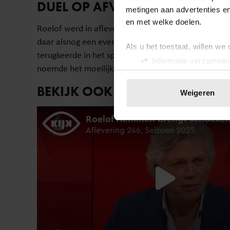
DUEL OP AFVALLERSEILAND
metingen aan advertenties en
en met welke doelen.
Roelof werd in aflevering 9 weggestemd, maar mocht 
daar alsnog een evenwichtsduel tegen Linda Wagen
Als u het toestaat, willen we
terugkeerde in het spel voor de samensmeltingsproef
Informatie verzamelen
noemde het moeilijk, zeker voor iemand met zijn e
Uw apparaat identific
Lees meer over hoe uw perso
BEKIJK OOK
Weigeren
toestemming op elk moment wi
We gebruiken cookies om cont
websiteverkeer te analyseren
media, adverteren en analys
verstrekt of die ze hebben v
onze website blijft gebruiken.