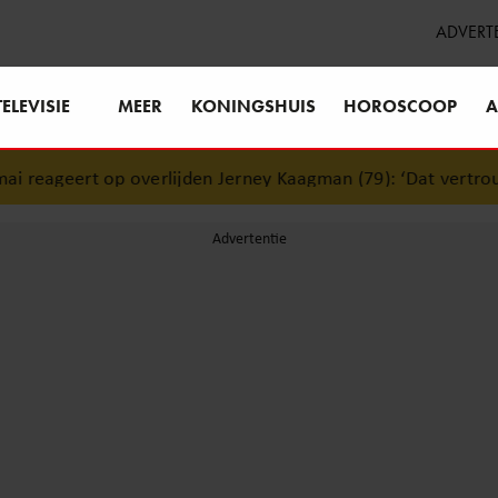
ADVERT
TELEVISIE
MEER
KONINGSHUIS
HOROSCOOP
A
overlijden Jerney Kaagman (79): ‘Dat vertrouwen zal ik nooi