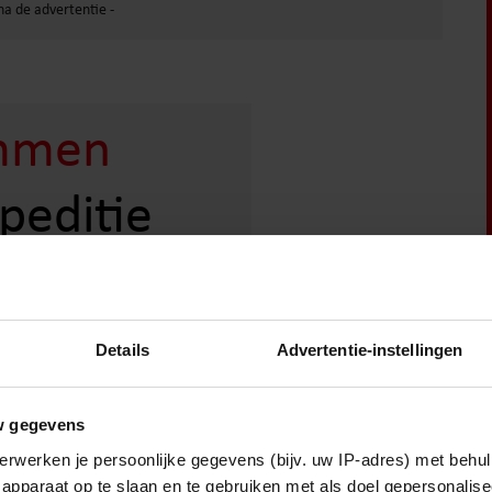
mmen
peditie
f niet op!
d – Roelof
Details
Advertentie-instellingen
n
w gegevens
erwerken je persoonlijke gegevens (bijv. uw IP-adres) met behul
apparaat op te slaan en te gebruiken met als doel gepersonalise