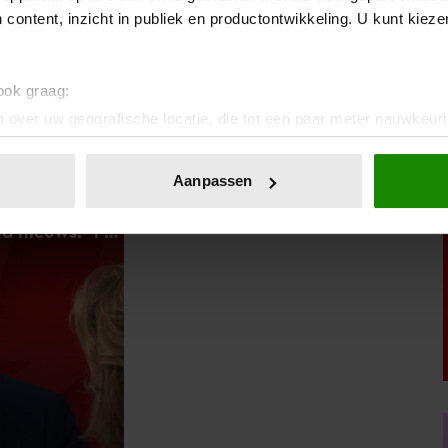
 content, inzicht in publiek en productontwikkeling. U kunt kiez
door naar Afvallerseiland. In aflevering 10 verloor hij
makers, waarna Linda samen met Nordin Blessing
 ook graag:
. Roelof dacht bij het zien van de proef: “oh god”, en
 over uw geografische locatie, die tot een paar meter nauwkeuri
venwichtsgevoel.
eren door het actief te scannen op specifieke eigenschappen (fing
onlijke gegevens worden verwerkt en stel uw voorkeuren in he
Aanpassen
jzigen of intrekken in de Cookieverklaring.
ent en advertenties te personaliseren, om functies voor social
. Ook delen we informatie over uw gebruik van onze site met on
e. Deze partners kunnen deze gegevens combineren met andere i
erzameld op basis van uw gebruik van hun services. U gaat akk