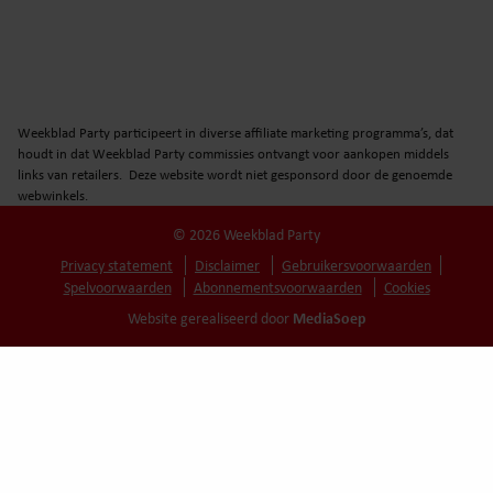
Weekblad Party participeert in diverse affiliate marketing programma’s, dat
houdt in dat Weekblad Party commissies ontvangt voor aankopen middels
links van retailers. Deze website wordt niet gesponsord door de genoemde
webwinkels.
© 2026 Weekblad Party
Privacy statement
Disclaimer
Gebruikersvoorwaarden
Spelvoorwaarden
Abonnementsvoorwaarden
Cookies
MediaSoep
Website gerealiseerd door