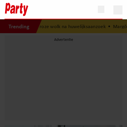
Trending
 een roze wolk na huwelijksaanzoek
•
Margôt Ros openhart