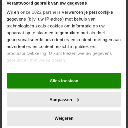
Verantwoord gebruik van uw gegevens
Wij en
onze 1022 partners
verwerken je persoonlijke
gegevens (bijv. uw IP-adres) met behulp van
technologieën zoals cookies om informatie op uw
apparaat op te slaan en te gebruiken met als doel
gepersonaliseerde advertenties en content, metingen aan
6 augustus 2026
advertenties en content, inzicht in publiek en
ZO EINDIGT HET ‘B&B VOL
productontwikkeling. U kunt kiezen wie uw gegevens
LIEFDE’-AVONTUUR VAN
gebruikt en met welke doelen.
NISHA TARA
Als u het toestaat, willen we ook graag:
Alles toestaan
Informatie verzamelen over uw geografische
locatie, die tot een paar meter nauwkeurig kan zijn
Uw apparaat identificeren door het actief te
Aanpassen
scannen op specifieke eigenschappen (fingerprinting)
Lees meer over hoe uw persoonlijke gegevens worden
verwerkt en stel uw voorkeuren in het
detailgedeelte
in.
Weigeren
U kunt uw toestemming op elk moment wijzigen of