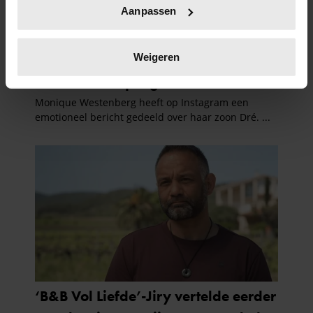
Uw apparaat identificeren door het actief te
Aanpassen
scannen op specifieke eigenschappen (fingerprinting)
Lees meer over hoe uw persoonlijke gegevens worden
verwerkt en stel uw voorkeuren in het
detailgedeelte
in.
Weigeren
U kunt uw toestemming op elk moment wijzigen of
intrekken in de Cookieverklaring.
We gebruiken cookies om content en advertenties te
personaliseren, om functies voor social media te bieden
en om ons websiteverkeer te analyseren. Ook delen we
informatie over uw gebruik van onze site met onze
partners voor social media, adverteren en analyse. Deze
partners kunnen deze gegevens combineren met andere
informatie die u aan ze heeft verstrekt of die ze hebben
verzameld op basis van uw gebruik van hun services. U
gaat akkoord met onze cookies als u onze website blijft
gebruiken.