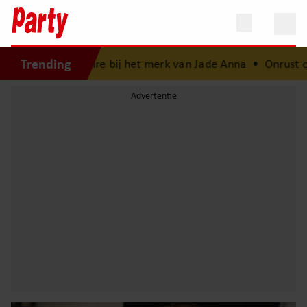
Trending
agiaire bij het merk van Jade Anna
•
Onrust over toekomst 