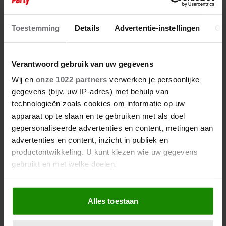
Toestemming
Details
Advertentie-instellingen
Ov
Verantwoord gebruik van uw gegevens
Wij en
onze 1022 partners
verwerken je persoonlijke
gegevens (bijv. uw IP-adres) met behulp van
technologieën zoals cookies om informatie op uw
apparaat op te slaan en te gebruiken met als doel
gepersonaliseerde advertenties en content, metingen aan
advertenties en content, inzicht in publiek en
productontwikkeling. U kunt kiezen wie uw gegevens
gebruikt en met welke doelen.
Als u het toestaat, willen we ook graag:
Alles toestaan
Informatie verzamelen over uw geografische
locatie, die tot een paar meter nauwkeurig kan zijn