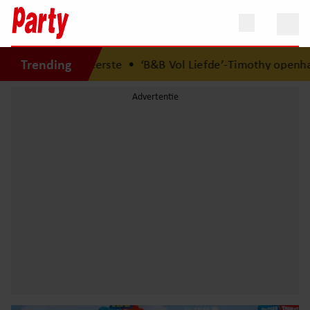
Trending
kaars eerste
•
‘B&B Vol Liefde’-Timothy openhartig over zi