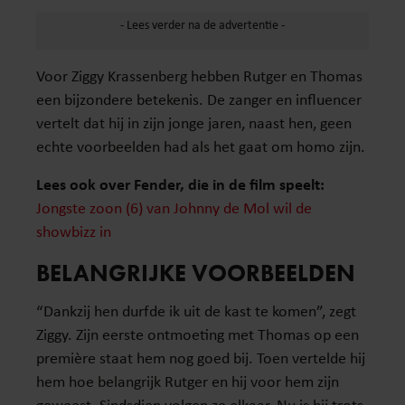
Voor Ziggy Krassenberg hebben Rutger en Thomas
een bijzondere betekenis. De zanger en influencer
vertelt dat hij in zijn jonge jaren, naast hen, geen
echte voorbeelden had als het gaat om homo zijn.
Lees ook over Fender, die in de film speelt:
Jongste zoon (6) van Johnny de Mol wil de
showbizz in
BELANGRIJKE VOORBEELDEN
“Dankzij hen durfde ik uit de kast te komen”, zegt
Ziggy. Zijn eerste ontmoeting met Thomas op een
première staat hem nog goed bij. Toen vertelde hij
hem hoe belangrijk Rutger en hij voor hem zijn
geweest. Sindsdien volgen ze elkaar. Nu is hij trots