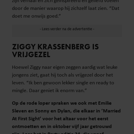
zijn verhaal en zich geïnspireerd en geliefd voelen
door de manier waarop hij zichzelf laat zien. “Dat
doet me onwijs goed.”
ZIGGY KRASSENBERG IS
VRIJGEZEL
Hoewel Ziggy naar eigen zeggen aardig wat leuke
jongens ziet, gaat hij toch als vrijgezel door het
leven. “Ik ben gewoon lekker single en ready to
mingle. Daar geniet ik enorm van.”
Op de rode loper spraken we ook met Emilie
Sleven en Sonny en Dylan, die elkaar in ’Married
At First Sight’ voor het altaar voor het eerst
ontmoetten en in oktober vijf jaar getrouwd
zijn.
Lees het in Party editie 24, die vanaf