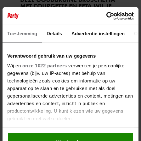
MET COURGETTE EN FETA WIL JE
METEEN MAKEN
Toestemming
Details
Advertentie-instellingen
Ov
Sante
Verantwoord gebruik van uw gegevens
Wij en
onze 1022 partners
verwerken je persoonlijke
gegevens (bijv. uw IP-adres) met behulp van
technologieën zoals cookies om informatie op uw
apparaat op te slaan en te gebruiken met als doel
gepersonaliseerde advertenties en content, metingen aan
advertenties en content, inzicht in publiek en
productontwikkeling. U kunt kiezen wie uw gegevens
gebruikt en met welke doelen.
8 augustus 2026
DÍT IS WAAROM TRAPLOPEN ZO
Als u het toestaat, willen we ook graag:
ZWAAR VOELT (SPOILER: HET LIGT