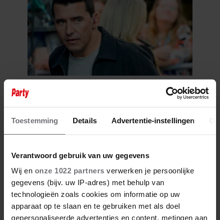
9 augustus 2026
MEDIA KRITISCH OP JAN SMIT:
“DERTIG JAAR CARRIÈRE EN DE
Toestemming
Details
Advertentie-instellingen
Ov
PERS MAG NIET NAAR
BINNEN”
Verantwoord gebruik van uw gegevens
Wij en
onze 1022 partners
verwerken je persoonlijke
gegevens (bijv. uw IP-adres) met behulp van
technologieën zoals cookies om informatie op uw
apparaat op te slaan en te gebruiken met als doel
gepersonaliseerde advertenties en content, metingen aan