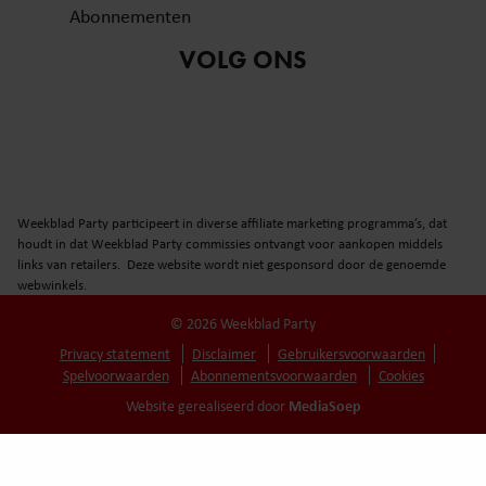
Abonnementen
VOLG ONS
Weekblad Party participeert in diverse affiliate marketing programma’s, dat
houdt in dat Weekblad Party commissies ontvangt voor aankopen middels
links van retailers. Deze website wordt niet gesponsord door de genoemde
webwinkels.
© 2026 Weekblad Party
Privacy statement
Disclaimer
Gebruikersvoorwaarden
Spelvoorwaarden
Abonnementsvoorwaarden
Cookies
MediaSoep
Website gerealiseerd door