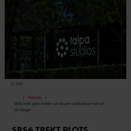
© ANP
Televisie
SBS6 trekt plots stekker uit nieuwe realityshow met Jan
Versteegh
SBS6 TREKT PLOTS