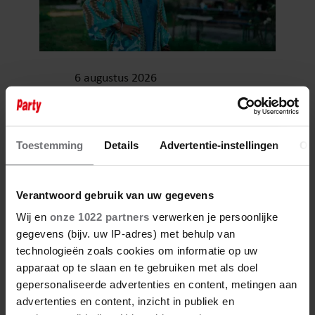
6 augustus 2026
ZO EINDIGT HET ‘B&B VOL
LIEFDE’-AVONTUUR VAN
NISHA TARA
Toestemming
Details
Advertentie-instellingen
Ov
Verantwoord gebruik van uw gegevens
Wij en
onze 1022 partners
verwerken je persoonlijke
gegevens (bijv. uw IP-adres) met behulp van
technologieën zoals cookies om informatie op uw
apparaat op te slaan en te gebruiken met als doel
gepersonaliseerde advertenties en content, metingen aan
advertenties en content, inzicht in publiek en
6 augustus 2026