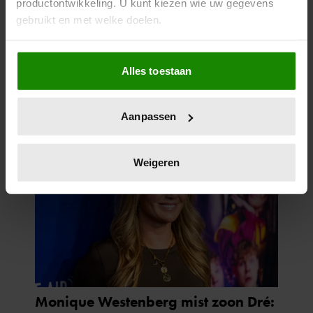
productontwikkeling. U kunt kiezen wie uw gegevens
GERUCHTEN OVER HUWELIJK
gebruikt en met welke doelen.
VAN ‘B&B VOL LIEFDE’-FRED
BLIJVEN AANHOUDEN
Als u het toestaat, willen we ook graag:
Alles toestaan
Informatie verzamelen over uw geografische
locatie, die tot een paar meter nauwkeurig kan zijn
Uw apparaat identificeren door het actief te
Aanpassen
scannen op specifieke eigenschappen (fingerprinting)
Lees meer over hoe uw persoonlijke gegevens worden
verwerkt en stel uw voorkeuren in het
detailgedeelte
in.
Weigeren
U kunt uw toestemming op elk moment wijzigen of
intrekken in de Cookieverklaring.
We gebruiken cookies om content en advertenties te
personaliseren, om functies voor social media te bieden
en om ons websiteverkeer te analyseren. Ook delen we
informatie over uw gebruik van onze site met onze
partners voor social media, adverteren en analyse. Deze
partners kunnen deze gegevens combineren met andere