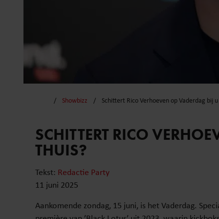
Showbizz
Schittert Rico Verhoeven op Vaderdag bij u 
SCHITTERT RICO VERHOE
THUIS?
Tekst:
Redactie Party
11 juni 2025
Aankomende zondag, 15 juni, is het Vaderdag. Specia
première van ’Black Lotus’ uit 2023, waarin kickbok