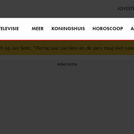
ADVERT
TELEVISIE
MEER
KONINGSHUIS
HOROSCOOP
A
 “Dertig jaar carrière en de pers mag niet naar binnen”
•
So