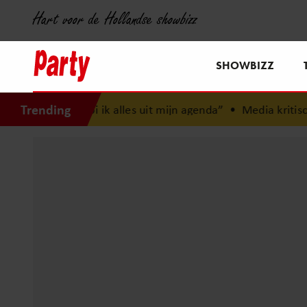
Hart voor de Hollandse showbizz
SHOWBIZZ
Trending
 gooi ik alles uit mijn agenda”
•
Media kritisch op Jan Smit: