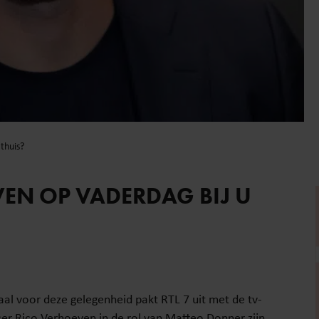
thuis?
VEN OP VADERDAG BIJ U
al voor deze gelegenheid pakt RTL 7 uit met de tv-
ser Rico Verhoeven in de rol van Matteo Donner zijn