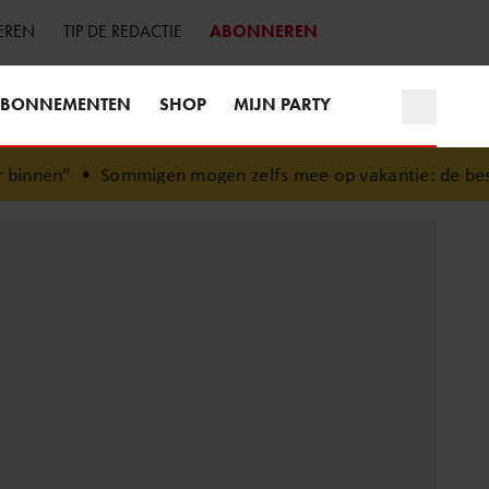
EREN
TIP DE REDACTIE
ABONNEREN
BONNEMENTEN
SHOP
MIJN PARTY
mmigen mogen zelfs mee op vakantie: de besties van onze 