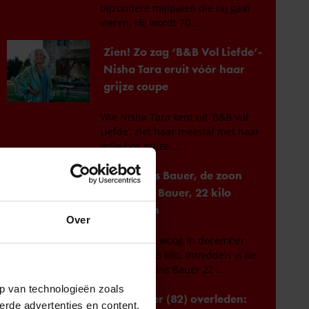
Over
p van technologieën zoals
erde advertenties en content,