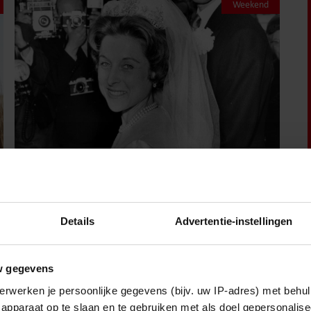
Weekend
8 augustus 2026
DIT WAS ELIZABETH ALICE WISE, DE
Details
Advertentie-instellingen
ROYAL DIE TERECHTSTOND VOOR
DE DOOD VAN HAAR BABY
w gegevens
erwerken je persoonlijke gegevens (bijv. uw IP-adres) met behul
apparaat op te slaan en te gebruiken met als doel gepersonalise