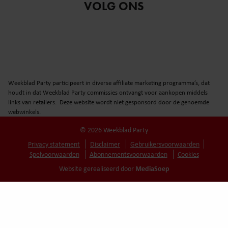
VOLG ONS
Weekblad Party participeert in diverse affiliate marketing programma’s, dat
houdt in dat Weekblad Party commissies ontvangt voor aankopen middels
links van retailers. Deze website wordt niet gesponsord door de genoemde
webwinkels.
© 2026 Weekblad Party
Privacy statement
Disclaimer
Gebruikersvoorwaarden
Spelvoorwaarden
Abonnementsvoorwaarden
Cookies
MediaSoep
Website gerealiseerd door