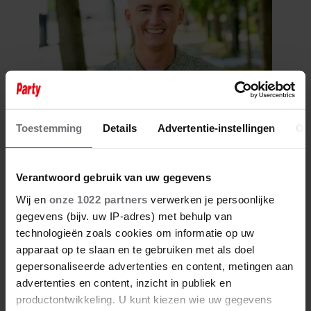
8 augustus 2026
Toestemming
Details
Advertentie-instellingen
Ov
MART HOOGKAMER VERRAST
JONGE FAN IN MADAME
TUSSAUDS: ONTROEREND
MOMENT EINDIGT IN TRANEN
Verantwoord gebruik van uw gegevens
Wij en
onze 1022 partners
verwerken je persoonlijke
gegevens (bijv. uw IP-adres) met behulp van
technologieën zoals cookies om informatie op uw
apparaat op te slaan en te gebruiken met als doel
gepersonaliseerde advertenties en content, metingen aan
advertenties en content, inzicht in publiek en
productontwikkeling. U kunt kiezen wie uw gegevens