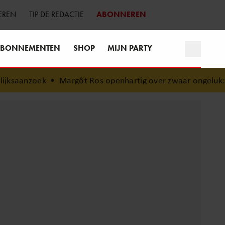
EREN
TIP DE REDACTIE
ABONNEREN
BONNEMENTEN
SHOP
MIJN PARTY
•
Margôt Ros openhartig over zwaar ongeluk: “Sindsdien zorg