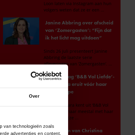
Over
p van technologieën zoals
erde advertenties en content,