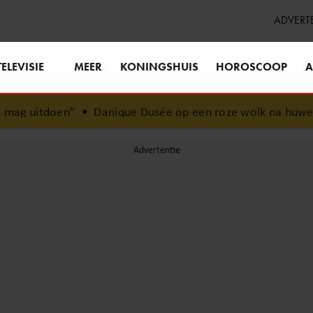
ADVERT
TELEVISIE
MEER
KONINGSHUIS
HOROSCOOP
A
•
Danique Dusée op een roze wolk na huwelijksaanzoek