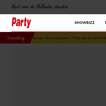
Hart voor de Hollandse showbizz
SHOWBIZZ
Trending
cheid van ‘Zomergasten’: “Fijn dat ik het licht mag uitdoen”