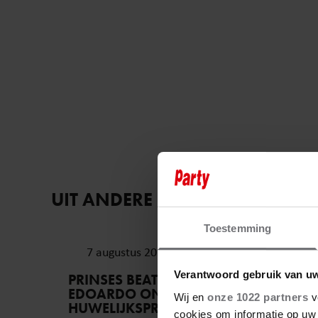
UIT ANDERE MEDIA
Toestemming
7 augustus 2026
Verantwoord gebruik van u
PRINSES BEATRICE’S ECHTGENOOT
EDOARDO ONTKENT
Wij en
onze 1022 partners
v
HUWELIJKSPROBLEMEN
cookies om informatie op uw 