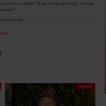
e reacties te vinden: “Ik ga hier heel goed op.” Chantal
 gemaakt.”
igste’
!
Weekend