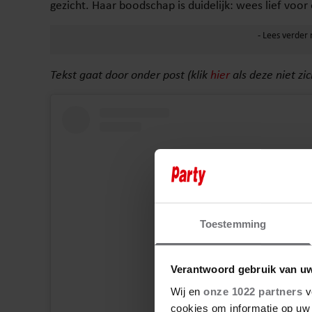
gezicht. Haar boodschap is duidelijk: wees lief voor 
Tekst gaat door onder post (klik
hier
als deze niet zic
Toestemming
Verantwoord gebruik van u
Wij en
onze 1022 partners
v
cookies om informatie op uw 