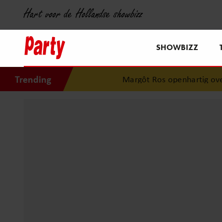
Hart voor de Hollandse showbizz
SHOWBIZZ
Trending
Margôt Ros openhartig over zwaar ongeluk: 