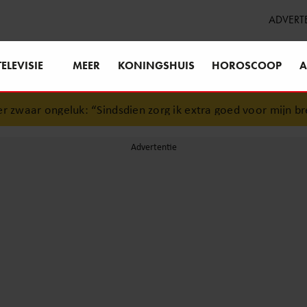
ADVERT
TELEVISIE
MEER
KONINGSHUIS
HOROSCOOP
A
“Sindsdien zorg ik extra goed voor mijn brein”
•
Peter Fab