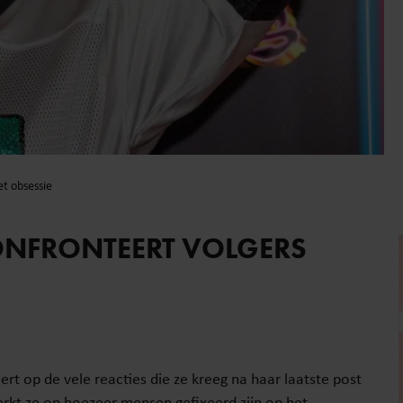
t obsessie
ONFRONTEERT VOLGERS
t op de vele reacties die ze kreeg na haar laatste post
erkt ze op hoezeer mensen gefixeerd zijn op het