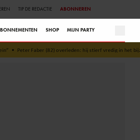
EREN
TIP DE REDACTIE
ABONNEREN
BONNEMENTEN
SHOP
MIJN PARTY
er (82) overleden: hij stierf vredig in het bijzijn van zijn me