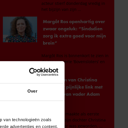
Over
p van technologieën zoals
erde advertenties en content,