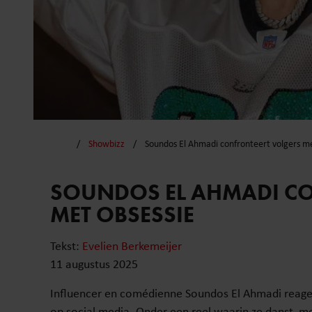
Showbizz
Soundos El Ahmadi confronteert volgers me
SOUNDOS EL AHMADI C
MET OBSESSIE
Tekst:
Evelien Berkemeijer
11 augustus 2025
Influencer en comédienne Soundos El Ahmadi reageer
op social media. Onder een reel waarin ze danst, m